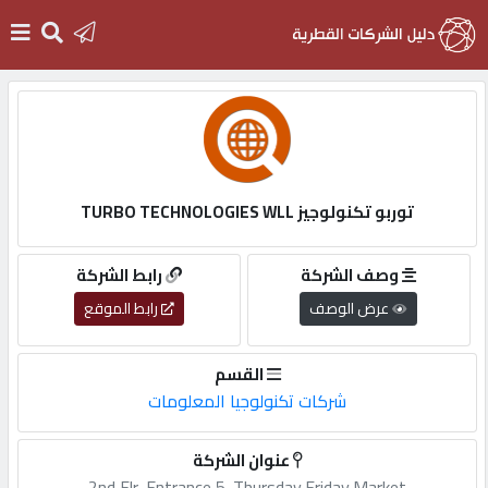
الرئيسية
دخول
توربو تكنولوجيز TURBO TECHNOLOGIES WLL
التسجيل
وصف الشركة
رابط الشركة
عرض الوصف
رابط الموقع
English
القسم
شركات تكنولوجيا المعلومات
أضف
عنوان الشركة
اعلانك
2nd,Flr,,Entrance,5,,Thursday,Friday,Market