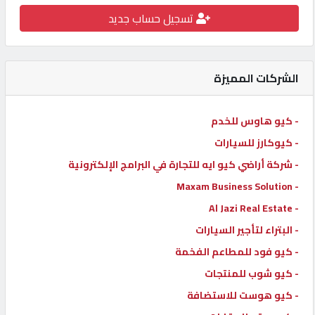
تسجيل حساب جديد
كيو
كارز
الشركات المميزة
كيو
ماركت
- كيو هاوس للخدم
- كيوكارز للسيارات
الدليل
القطري
- شركة أراضي كيو ايه للتجارة في البرامج الإلكترونية
- Maxam Business Solution
- Al Jazi Real Estate
POWERED
BY
- البتراء لتأجير السيارات
QHOST
- كيو فود للمطاعم الفخمة
- كيو شوب للمنتجات
- كيو هوست للاستضافة