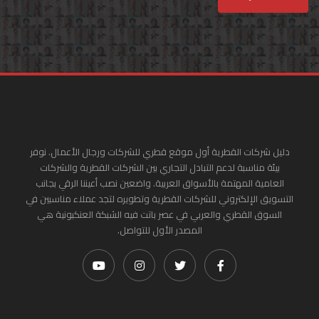
دليل شركات القطرية أول موقع قطري للشركات ورجال الأعمال. نوفر
بيئة مناسبة لدعم التبادل التجاري بين الشركات القطرية والشركات
العامية المهتمة بالأسواق العربية. واضعين نصب أعيننا الرقي بجانب
التسويق الإلكتروني للشركات القطرية وتطويره لتجد عملاء مناسبين في
السوق القطري والعربي في عصر باتت فيه الشبكة العنكبونية هي
المصدر الأول للتواصل.