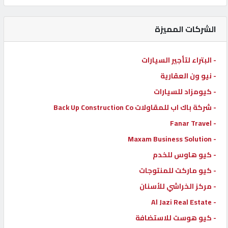
كيو
كارز
الشركات المميزة
كيو
- البتراء لتأجير السيارات
ماركت
- نيو ون العقارية
- كيومزاد للسيارات
الدليل
- شركة باك اب للمقاولات Back Up Construction Co
القطري
- Fanar Travel
- Maxam Business Solution
POWERED
- كيو هاوس للخدم
BY
- كيو ماركت للمنتوجات
QHOST
- مركز الخراشي للأسنان
- Al Jazi Real Estate
- كيو هوست للاستضافة