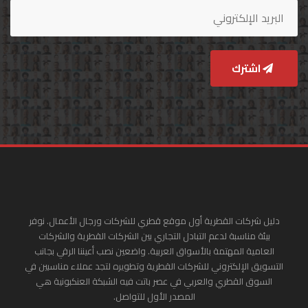
اشترك
دليل شركات القطرية أول موقع قطري للشركات ورجال الأعمال. نوفر
بيئة مناسبة لدعم التبادل التجاري بين الشركات القطرية والشركات
العامية المهتمة بالأسواق العربية. واضعين نصب أعيننا الرقي بجانب
التسويق الإلكتروني للشركات القطرية وتطويره لتجد عملاء مناسبين في
السوق القطري والعربي في عصر باتت فيه الشبكة العنكبونية هي
المصدر الأول للتواصل.