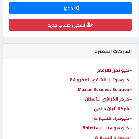
دخول
كيو
كارز
تسجيل حساب جديد
كيو
ماركت
الشركات المميزة
الدليل
- كيو نمبر للارقام
القطري
- كيوهوتيل للشقق المفروشة
- Maxam Business Solution
POWERED
- مركز الخراشي للأسنان
BY
QHOST
- شركة ألبان داندي
- كيومزاد للسيارات
- كيو هوست للاستضافة
- كيوكارز للسيارات