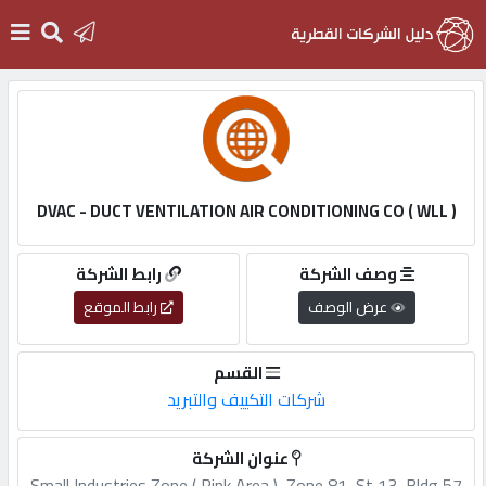
الرئيسية
دخول
DVAC - DUCT VENTILATION AIR CONDITIONING CO ( WLL )
التسجيل
وصف الشركة
رابط الشركة
عرض الوصف
رابط الموقع
English
القسم
شركات التكييف والتبريد
أضف
عنوان الشركة
اعلانك
Small,Industries,Zone,(,Pink,Area,),,Zone,81,,St,13,,Bldg,57