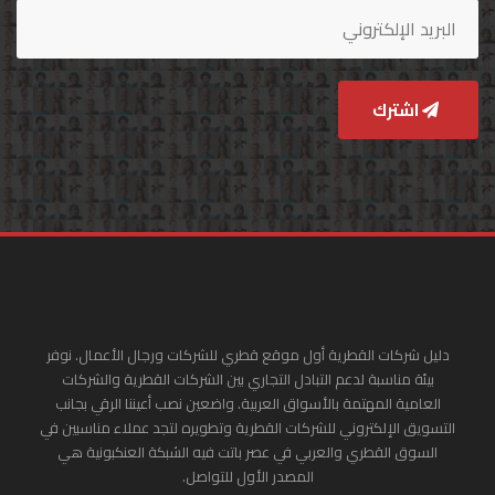
اشترك
دليل شركات القطرية أول موقع قطري للشركات ورجال الأعمال. نوفر
بيئة مناسبة لدعم التبادل التجاري بين الشركات القطرية والشركات
العامية المهتمة بالأسواق العربية. واضعين نصب أعيننا الرقي بجانب
التسويق الإلكتروني للشركات القطرية وتطويره لتجد عملاء مناسبين في
السوق القطري والعربي في عصر باتت فيه الشبكة العنكبونية هي
المصدر الأول للتواصل.