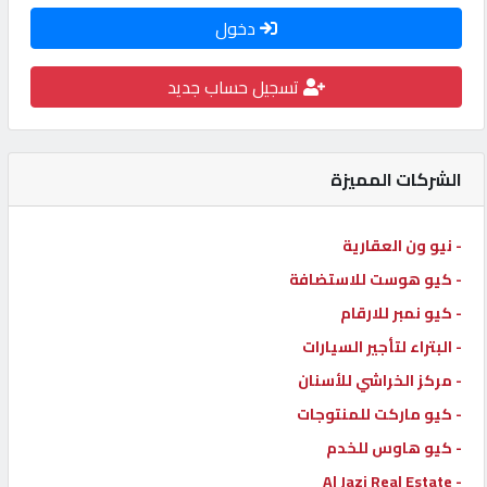
دخول
كيو
كارز
تسجيل حساب جديد
كيو
ماركت
الشركات المميزة
الدليل
- نيو ون العقارية
القطري
- كيو هوست للاستضافة
- كيو نمبر للارقام
POWERED
- البتراء لتأجير السيارات
BY
QHOST
- مركز الخراشي للأسنان
- كيو ماركت للمنتوجات
- كيو هاوس للخدم
- Al Jazi Real Estate