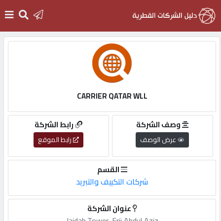
الرئيسية
دخول
CARRIER QATAR WLL
التسجيل
وصف الشركة
رابط الشركة
عرض الوصف
رابط الموقع
English
القسم
شركات التكييف والتبريد
أضف
عنوان الشركة
اعلانك
Jaidah,Tower,,Frij,Abdul,Aziz