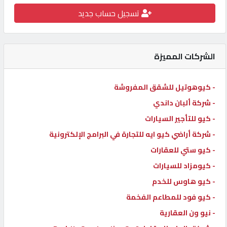
تسجيل حساب جديد
كيو
كارز
الشركات المميزة
كيو
ماركت
- كيوهوتيل للشقق المفروشة
- شركة ألبان داندي
الدليل
القطري
- كيو للتأجير السيارات
- شركة أراضي كيو ايه للتجارة في البرامج الإلكترونية
- كيو ستي للعقارات
POWERED
BY
- كيومزاد للسيارات
QHOST
- كيو هاوس للخدم
- كيو فود للمطاعم الفخمة
- نيو ون العقارية