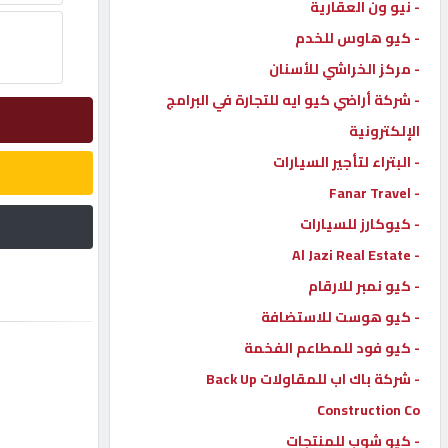
- نيو ون العقارية
إتصل
- كيو هاوس للخدم
بنا
- مركز الخراشي للأسنان
- شركة أراضي كيو ايه للتجارة في البرامج
إعلانات
الإلكترونية
- البتراء لتأجير السيارات
- Fanar Travel
- كيوكارز للسيارات
المنتدى
- Al Jazi Real Estate
- كيو نمبر للارقام
كيو
مزاد
- كيو هوست للاستضافة
- كيو فود للمطاعم الفخمة
- شركة باك اب للمقاولات Back Up
كيو
نمبر
Construction Co
- كيو شوب للمنتجات