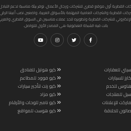
ات القطرية أول موقع قطري للشركات ورجال الأعمال. نوفر بيئة مناسبة لدعم التبادل 
ركات القطرية والشركات العامية المهتمة بالأسواق العربية. واضعين نصب أعيننا الرقي
لإلكتروني للشركات القطرية وتطويره لتجد عملاء مناسبين في السوق القطري والعرب
باتت فيه الشبكة العنكبونية هي المصدر الأول للتواصل.
يتي للعقارات
كيو هوتيل للفنادق
ارز للسيارات
كيو فوود للمطاعم
هاوس للخدم
كيو رنت لتأجير سيارات
يل للمنتجات
كيو مزاد
اركت للإعلانات
كيو نامبر للوحات والأرقام
الون للحلاقة
كيو هوست للمواقع