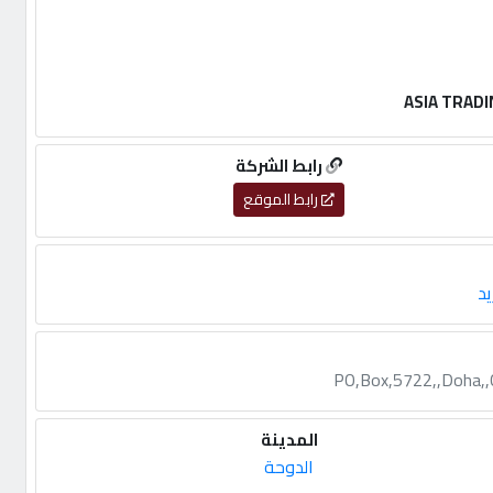
ASIA TRADI
رابط الشركة
رابط الموقع
يد
PO,Box,5722,,Doha,,Q
المدينة
الدوحة