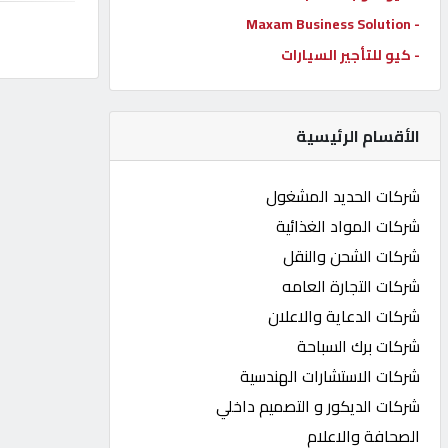
- Maxam Business Solution
كيو
كارز
- كيو للتأجير السيارات
كيو
الأقسام الرئيسية
ماركت
شركات الحديد المشغول
الدليل
شركات المواد الغذائية
القطري
شركات الشحن والنقل
شركات التجارة العامه
POWERED
شركات الدعاية والاعلان
BY
QHOST
شركات برك السباحة
شركات الاستشارات الهندسية
شركات الديكور و التصميم داخلي
الصحافة والاعلام