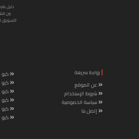
دليل شرك
بين الش
التسويق ا
روابط سريعة
كيو س
كيو ك
عن الموقع
كيو 
شروط الإستخدام
كيو س
سياسة الخصوصية
كيو م
إتصل بنا
كيو ص