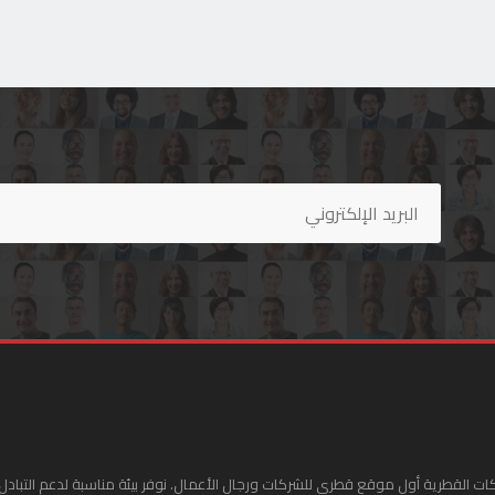
ات القطرية أول موقع قطري للشركات ورجال الأعمال. نوفر بيئة مناسبة لدعم التبادل 