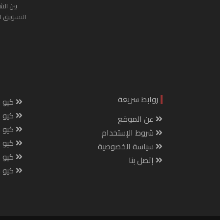
بين الش
التسويق ا
روابط سريعة
كيو س
كيو ك
عن الموقع
كيو 
شروط الإستخدام
كيو س
سياسة الخصوصية
كيو م
إتصل بنا
كيو ص