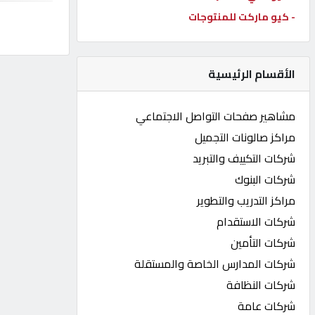
- كيو ماركت للمنتوجات
كيو
كارز
الأقسام الرئيسية
كيو
ماركت
مشاهير صفحات التواصل الاجتماعي
مراكز صالونات التجميل
الدليل
شركات التكييف والتبريد
القطري
شركات البنوك
مراكز التدريب والتطوير
POWERED
شركات الاستقدام
BY
QHOST
شركات التأمين
شركات المدارس الخاصة والمستقلة
شركات النظافة
شركات عامة