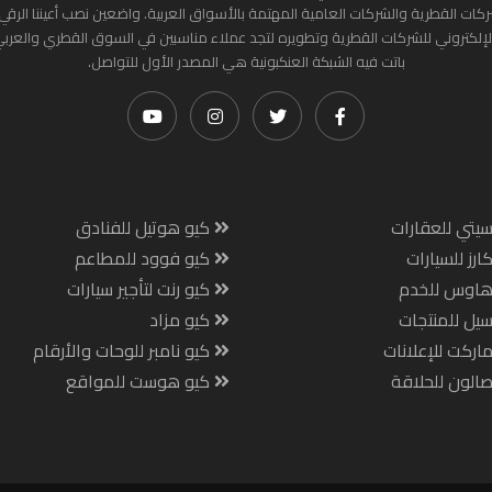
ركات القطرية والشركات العامية المهتمة بالأسواق العربية. واضعين نصب أعيننا الرقي
لإلكتروني للشركات القطرية وتطويره لتجد عملاء مناسبين في السوق القطري والعرب
باتت فيه الشبكة العنكبونية هي المصدر الأول للتواصل.
يتي للعقارات
كيو هوتيل للفنادق
ارز للسيارات
كيو فوود للمطاعم
هاوس للخدم
كيو رنت لتأجير سيارات
يل للمنتجات
كيو مزاد
اركت للإعلانات
كيو نامبر للوحات والأرقام
الون للحلاقة
كيو هوست للمواقع