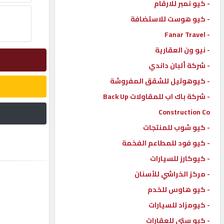
- كيو نمبر للارقام
إتصل
- كيو هوست للاستضافة
بنا
- Fanar Travel
- نيو ون العقارية
إعلانات
- شركة ألبان داندي
- كيوهوتيل للشقق المفروشة
- شركة باك اب للمقاولات Back Up
Construction Co
المنتدى
- كيو شوب للمنتجات
- كيو فود للمطاعم الفخمة
كيو
مزاد
- كيوكارز للسيارات
- مركز الخراشي للأسنان
- كيو هاوس للخدم
كيو
نمبر
- كيومزاد للسيارات
- كيو ستي للعقارات