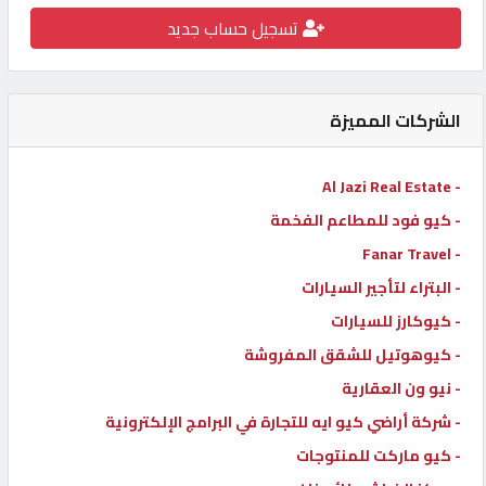
تسجيل حساب جديد
كيو
كارز
الشركات المميزة
كيو
ماركت
- Al Jazi Real Estate
- كيو فود للمطاعم الفخمة
الدليل
القطري
- Fanar Travel
- البتراء لتأجير السيارات
- كيوكارز للسيارات
POWERED
BY
- كيوهوتيل للشقق المفروشة
QHOST
- نيو ون العقارية
- شركة أراضي كيو ايه للتجارة في البرامج الإلكترونية
- كيو ماركت للمنتوجات