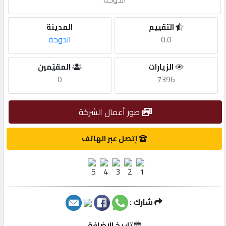
مطلوب
التقييم
المدينة
0.0
الدوحة
طلب
الزيارات
المقيّمين
اشتراك
0
7396
الاحصائيات
صور أعمال الشركة
الأقسام
إتصل عبر الهاتف
شركات
مميزة
شارك :
إبحث
تاريخ الإضافة