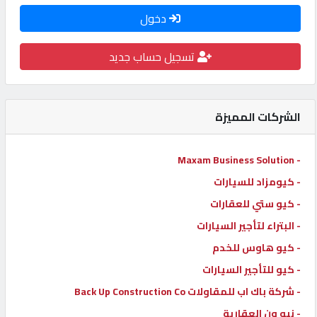
دخول
كيو
كارز
تسجيل حساب جديد
كيو
ماركت
الشركات المميزة
الدليل
- Maxam Business Solution
القطري
- كيومزاد للسيارات
- كيو ستي للعقارات
POWERED
- البتراء لتأجير السيارات
BY
QHOST
- كيو هاوس للخدم
- كيو للتأجير السيارات
- شركة باك اب للمقاولات Back Up Construction Co
- نيو ون العقارية