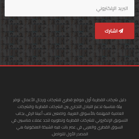
اشترك
دليل شركات القطرية أول موقع قطري للشركات ورجال الأعمال. نوفر
بيئة مناسبة لدعم التبادل التجاري بين الشركات القطرية والشركات
العامية المهتمة بالأسواق العربية. واضعين نصب أعيننا الرقي بجانب
التسويق الإلكتروني للشركات القطرية وتطويره لتجد عملاء مناسبين في
السوق القطري والعربي في عصر باتت فيه الشبكة العنكبونية هي
المصدر الأول للتواصل.