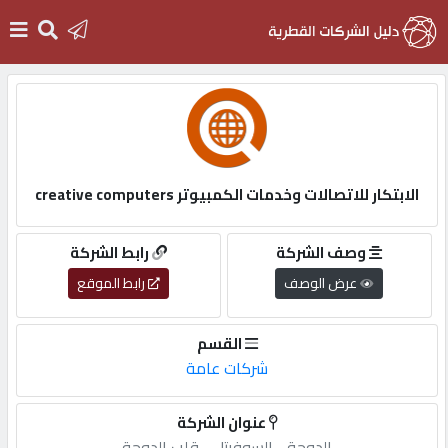
الرئيسية
دخول
الابتكار للاتصالات وخدمات الكمبيوتر creative computers
التسجيل
وصف الشركة
رابط الشركة
عرض الوصف
رابط الموقع
English
القسم
شركات عامة
أضف
عنوان الشركة
اعلانك
الدوحة,-,السوفيتل,-,قلب,الدوحة