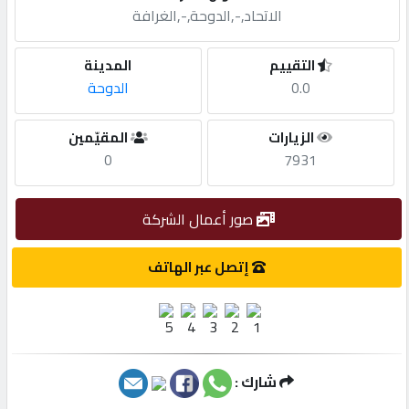
الاتحاد,-,الدوحة,-,الغرافة
مطلوب
التقييم
المدينة
0.0
الدوحة
طلب
اشتراك
الزيارات
المقيّمين
0
7931
الاحصائيات
صور أعمال الشركة
الأقسام
إتصل عبر الهاتف
شركات
مميزة
شارك :
إبحث