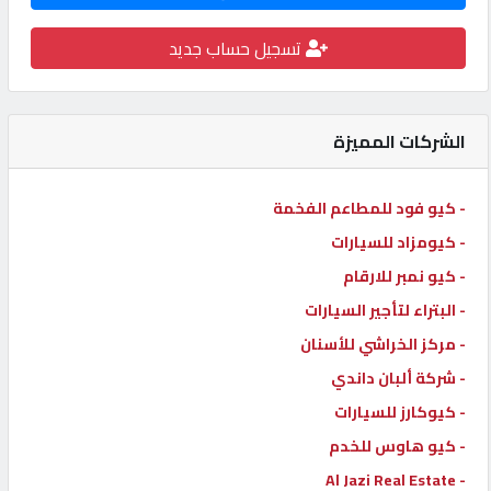
كيو
تسجيل حساب جديد
كارز
كيو
الشركات المميزة
ماركت
- كيو فود للمطاعم الفخمة
الدليل
- كيومزاد للسيارات
القطري
- كيو نمبر للارقام
- البتراء لتأجير السيارات
POWERED
- مركز الخراشي للأسنان
BY
QHOST
- شركة ألبان داندي
- كيوكارز للسيارات
- كيو هاوس للخدم
- Al Jazi Real Estate