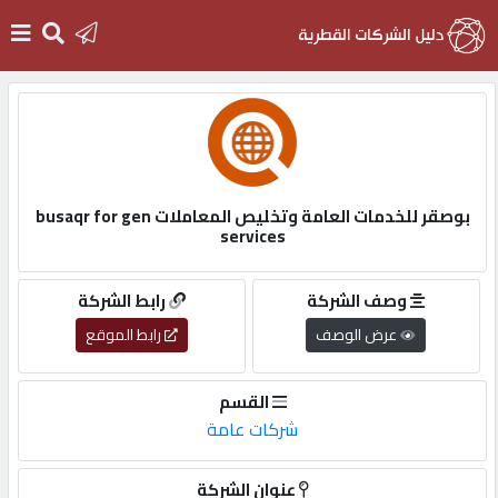
الرئيسية
دخول
بوصقر للخدمات العامة وتخليص المعاملات busaqr for gen
services
التسجيل
وصف الشركة
رابط الشركة
English
عرض الوصف
رابط الموقع
القسم
شركات عامة
أضف
اعلانك
عنوان الشركة