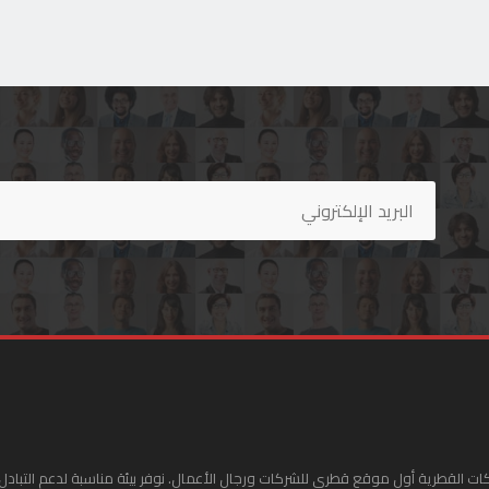
ات القطرية أول موقع قطري للشركات ورجال الأعمال. نوفر بيئة مناسبة لدعم التبادل 