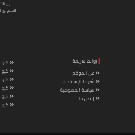
بين الش
التسويق ا
روابط سريعة
كيو س
كيو ك
عن الموقع
كيو 
شروط الإستخدام
كيو س
سياسة الخصوصية
كيو م
إتصل بنا
كيو ص