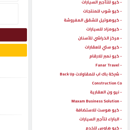
- كيو للتأجير السيارات
إتصل
- كيو شوب للمنتجات
بنا
- كيوهوتيل للشقق المفروشة
- كيومزاد للسيارات
إعلانات
- مركز الخراشي للأسنان
- كيو ستي للعقارات
- كيو نمبر للارقام
- Fanar Travel
المنتدى
- شركة باك اب للمقاولات Back Up
Construction Co
كيو
مزاد
- نيو ون العقارية
- Maxam Business Solution
- كيو هوست للاستضافة
كيو
نمبر
- البتراء لتأجير السيارات
- كيو هاوس للخدم