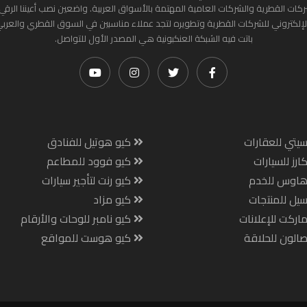
ركات القطرية والشركات العامية المهتمة بالأسواق العربية. واضعين نصب أعيننا الرقي
لإلكتروني للشركات القطرية وتطويره لتجد عملاء مناسبين في السوق القطري والعرب
باتت فيه الشبكة العنكبونية هي المصدر الأول للتواصل.
يتي للعقارات
كيو هوتيل للفنادق
ارز للسيارات
كيو فوود للمطاعم
هاوس للخدم
كيو رنت لتأجير سيارات
يل للمنتجات
كيو مزاد
اركت للإعلانات
كيو نامبر للوحات والأرقام
الون للحلاقة
كيو هوست للمواقع