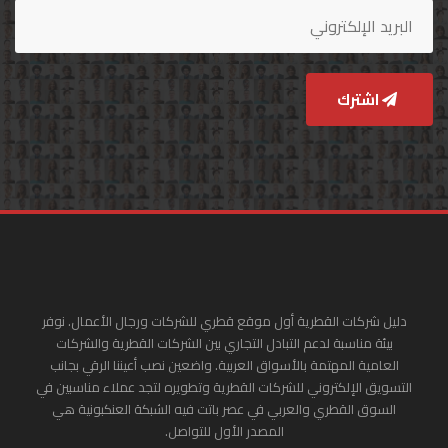
اشترك
دليل شركات القطرية أول موقع قطري للشركات ورجال الأعمال. نوفر
بيئة مناسبة لدعم التبادل التجاري بين الشركات القطرية والشركات
العامية المهتمة بالأسواق العربية. واضعين نصب أعيننا الرقي بجانب
التسويق الإلكتروني للشركات القطرية وتطويره لتجد عملاء مناسبين في
السوق القطري والعربي في عصر باتت فيه الشبكة العنكبونية هي
المصدر الأول للتواصل.