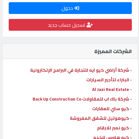
دخول
كيو
كارز
تسجيل حساب جديد
كيو
ماركت
الشركات المميزة
الدليل
- شركة أراضي كيو ايه للتجارة في البرامج الإلكترونية
القطري
- البتراء لتأجير السيارات
- Al Jazi Real Estate
POWERED
- شركة باك اب للمقاولات Back Up Construction Co
BY
QHOST
- كيو ستي للعقارات
- كيوهوتيل للشقق المفروشة
- كيو نمبر للارقام
- كيو هاوس للخدم