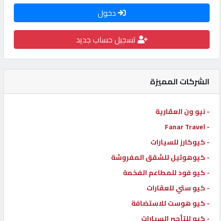
دخول
كيو
كارز
تسجيل حساب جديد
كيو
ماركت
الشركات المميزة
الدليل
- نيو ون العقارية
القطري
- Fanar Travel
- كيوكارز للسيارات
POWERED
- كيوهوتيل للشقق المفروشة
BY
QHOST
- كيو فود للمطاعم الفخمة
- كيو ستي للعقارات
- كيو هوست للاستضافة
- كيو للتأجير السيارات