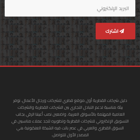
اشترك
دليل شركات القطرية أول موقع قطري للشركات ورجال الأعمال. نوفر
بيئة مناسبة لدعم التبادل التجاري بين الشركات القطرية والشركات
العامية المهتمة بالأسواق العربية. واضعين نصب أعيننا الرقي بجانب
التسويق الإلكتروني للشركات القطرية وتطويره لتجد عملاء مناسبين في
السوق القطري والعربي في عصر باتت فيه الشبكة العنكبونية هي
المصدر الأول للتواصل.