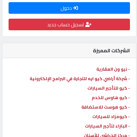
دخول
كيو
كارز
تسجيل حساب جديد
كيو
ماركت
الشركات المميزة
الدليل
- نيو ون العقارية
القطري
- شركة أراضي كيو ايه للتجارة في البرامج الإلكترونية
- كيو للتأجير السيارات
POWERED
- كيو هاوس للخدم
BY
QHOST
- كيو هوست للاستضافة
- كيومزاد للسيارات
- البتراء لتأجير السيارات
- مركز الخراشي للأسنان