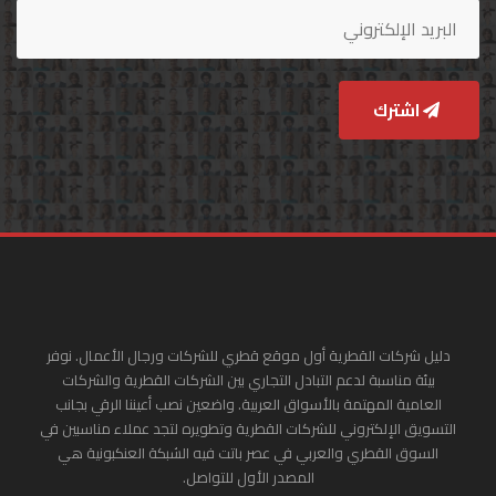
اشترك
دليل شركات القطرية أول موقع قطري للشركات ورجال الأعمال. نوفر
بيئة مناسبة لدعم التبادل التجاري بين الشركات القطرية والشركات
العامية المهتمة بالأسواق العربية. واضعين نصب أعيننا الرقي بجانب
التسويق الإلكتروني للشركات القطرية وتطويره لتجد عملاء مناسبين في
السوق القطري والعربي في عصر باتت فيه الشبكة العنكبونية هي
المصدر الأول للتواصل.