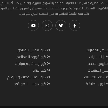
ركات القطرية والشركات العامية المهتمة بالأسواق العربية. واضعين نصب أعيننا الرقي
لإلكتروني للشركات القطرية وتطويره لتجد عملاء مناسبين في السوق القطري والعرب
باتت فيه الشبكة العنكبونية هي المصدر الأول للتواصل.
يتي للعقارات
كيو هوتيل للفنادق
ارز للسيارات
كيو فوود للمطاعم
هاوس للخدم
كيو رنت لتأجير سيارات
يل للمنتجات
كيو مزاد
اركت للإعلانات
كيو نامبر للوحات والأرقام
الون للحلاقة
كيو هوست للمواقع