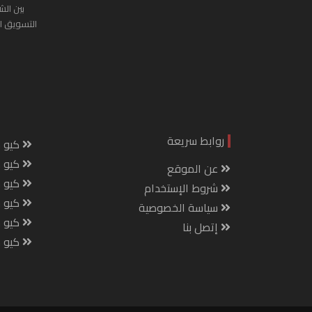
بين الش
التسويق ا
روابط سريعة
كيو س
كيو ك
عن الموقع
كيو 
شروط الإستخدام
كيو س
سياسة الخصوصية
كيو م
إتصل بنا
كيو ص