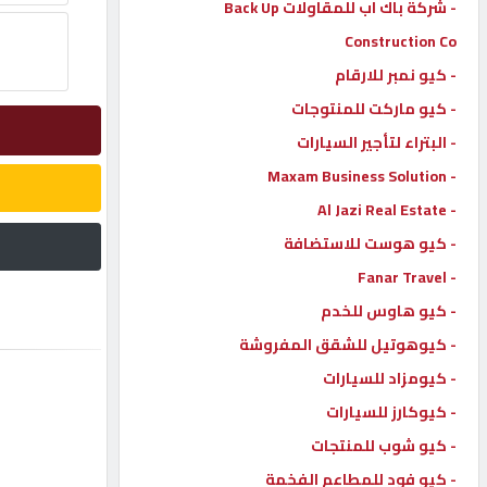
- شركة باك اب للمقاولات Back Up
إتصل
Construction Co
بنا
- كيو نمبر للارقام
- كيو ماركت للمنتوجات
إعلانات
- البتراء لتأجير السيارات
- Maxam Business Solution
- Al Jazi Real Estate
- كيو هوست للاستضافة
المنتدى
- Fanar Travel
- كيو هاوس للخدم
كيو
مزاد
- كيوهوتيل للشقق المفروشة
- كيومزاد للسيارات
- كيوكارز للسيارات
كيو
نمبر
- كيو شوب للمنتجات
- كيو فود للمطاعم الفخمة