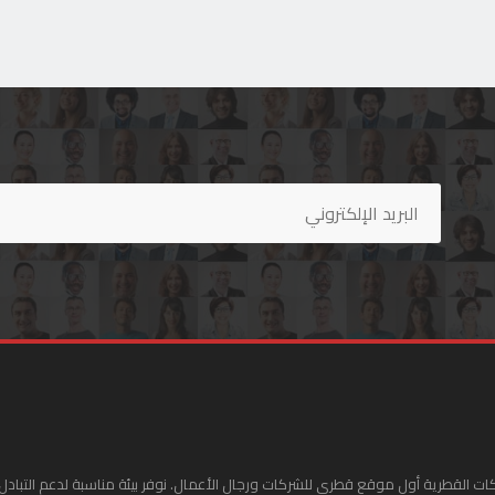
ات القطرية أول موقع قطري للشركات ورجال الأعمال. نوفر بيئة مناسبة لدعم التبادل 