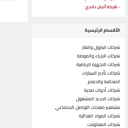
- شركة ألبان داندي
كيو
كارز
الأقسام الرئيسية
كيو
ماركت
شركات البترول والغاز
شركات الازياء والموضة
الدليل
شركات الاجهزة الرياضية
القطري
شركات تأجير السيارات
الصحافة والاعلام
POWERED
شركات أدوات صحية
BY
QHOST
شركات الحديد المشغول
مشاهير صفحات التواصل الاجتماعي
شركات المواد الغذائية
شركات المقاولات