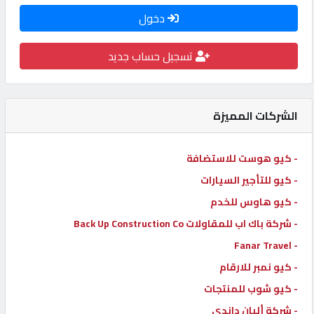
دخول
كيو
كارز
تسجيل حساب جديد
كيو
ماركت
الشركات المميزة
الدليل
- كيو هوست للاستضافة
القطري
- كيو للتأجير السيارات
- كيو هاوس للخدم
POWERED
- شركة باك اب للمقاولات Back Up Construction Co
BY
QHOST
- Fanar Travel
- كيو نمبر للارقام
- كيو شوب للمنتجات
- شركة ألبان داندي