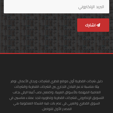
اشترك
دليل شركات القطرية أول موقع قطري للشركات ورجال الأعمال. نوفر
بيئة مناسبة لدعم التبادل التجاري بين الشركات القطرية والشركات
العامية المهتمة بالأسواق العربية. واضعين نصب أعيننا الرقي بجانب
التسويق الإلكتروني للشركات القطرية وتطويره لتجد عملاء مناسبين في
السوق القطري والعربي في عصر باتت فيه الشبكة العنكبونية هي
المصدر الأول للتواصل.