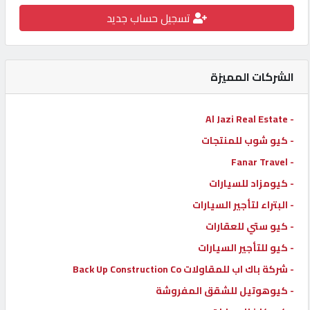
تسجيل حساب جديد
كيو
كارز
الشركات المميزة
كيو
ماركت
- Al Jazi Real Estate
- كيو شوب للمنتجات
الدليل
القطري
- Fanar Travel
- كيومزاد للسيارات
- البتراء لتأجير السيارات
POWERED
BY
- كيو ستي للعقارات
QHOST
- كيو للتأجير السيارات
- شركة باك اب للمقاولات Back Up Construction Co
- كيوهوتيل للشقق المفروشة