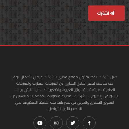
اشترك
دليل شركات القطرية أول موقع قطري للشركات ورجال الأعمال. نوفر
بيئة مناسبة لدعم التبادل التجاري بين الشركات القطرية والشركات
العامية المهتمة بالأسواق العربية. واضعين نصب أعيننا الرقي بجانب
التسويق الإلكتروني للشركات القطرية وتطويره لتجد عملاء مناسبين في
السوق القطري والعربي في عصر باتت فيه الشبكة العنكبونية هي
المصدر الأول للتواصل.