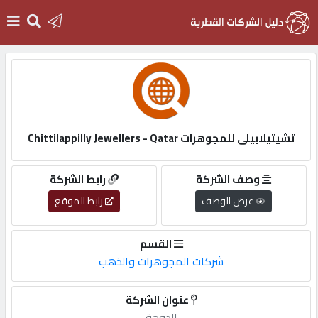
الرئيسية
دخول
تشيتيلابيلى للمجوهرات Chittilappilly Jewellers - Qatar
التسجيل
وصف الشركة
رابط الشركة
عرض الوصف
رابط الموقع
English
القسم
شركات المجوهرات والذهب
أضف
عنوان الشركة
اعلانك
الدوحة