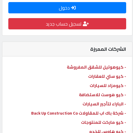
دخول
كيو
كارز
تسجيل حساب جديد
كيو
ماركت
الشركات المميزة
الدليل
- كيوهوتيل للشقق المفروشة
القطري
- كيو ستي للعقارات
- كيومزاد للسيارات
POWERED
- كيو هوست للاستضافة
BY
QHOST
- البتراء لتأجير السيارات
- شركة باك اب للمقاولات Back Up Construction Co
- كيو ماركت للمنتوجات
- كيو هاوس للخدم