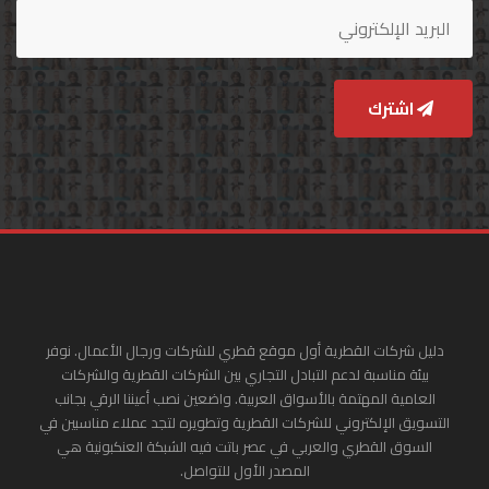
اشترك
دليل شركات القطرية أول موقع قطري للشركات ورجال الأعمال. نوفر
بيئة مناسبة لدعم التبادل التجاري بين الشركات القطرية والشركات
العامية المهتمة بالأسواق العربية. واضعين نصب أعيننا الرقي بجانب
التسويق الإلكتروني للشركات القطرية وتطويره لتجد عملاء مناسبين في
السوق القطري والعربي في عصر باتت فيه الشبكة العنكبونية هي
المصدر الأول للتواصل.