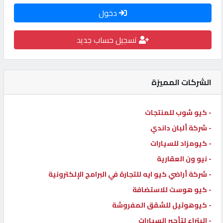
دخول
كيو
كارز
تسجيل حساب جديد
كيو
ماركت
الشركات المميزة
الدليل
- كيو شوب للمنتجات
القطري
- شركة ألبان داندي
- كيومزاد للسيارات
POWERED
- نيو ون العقارية
BY
QHOST
- شركة أراضي كيو ايه للتجارة في البرامج الإلكترونية
- كيو هوست للاستضافة
- كيوهوتيل للشقق المفروشة
- البتراء لتأجير السيارات