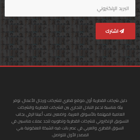
اشترك
دليل شركات القطرية أول موقع قطري للشركات ورجال الأعمال. نوفر
بيئة مناسبة لدعم التبادل التجاري بين الشركات القطرية والشركات
العامية المهتمة بالأسواق العربية. واضعين نصب أعيننا الرقي بجانب
التسويق الإلكتروني للشركات القطرية وتطويره لتجد عملاء مناسبين في
السوق القطري والعربي في عصر باتت فيه الشبكة العنكبونية هي
المصدر الأول للتواصل.