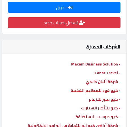
دخول
كيو
كارز
تسجيل حساب جديد
كيو
ماركت
الشركات المميزة
الدليل
- Maxam Business Solution
القطري
- Fanar Travel
- شركة ألبان داندي
POWERED
- كيو فود للمطاعم الفخمة
BY
QHOST
- كيو نمبر للارقام
- كيو للتأجير السيارات
- كيو هوست للاستضافة
- شركة أراضي كيو ايه للتجارة في البرامج الإلكترونية