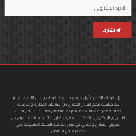
اشترك
دليل شركات القطرية أول موقع قطري للشركات ورجال الأعمال. نوفر
بيئة مناسبة لدعم التبادل التجاري بين الشركات القطرية والشركات
العامية المهتمة بالأسواق العربية. واضعين نصب أعيننا الرقي بجانب
التسويق الإلكتروني للشركات القطرية وتطويره لتجد عملاء مناسبين في
السوق القطري والعربي في عصر باتت فيه الشبكة العنكبونية هي
المصدر الأول للتواصل.