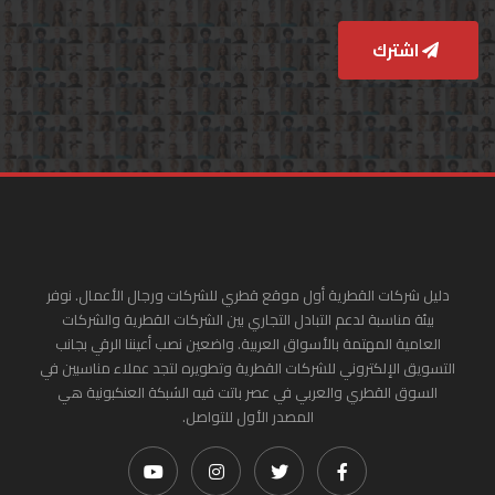
اشترك
دليل شركات القطرية أول موقع قطري للشركات ورجال الأعمال. نوفر
بيئة مناسبة لدعم التبادل التجاري بين الشركات القطرية والشركات
العامية المهتمة بالأسواق العربية. واضعين نصب أعيننا الرقي بجانب
التسويق الإلكتروني للشركات القطرية وتطويره لتجد عملاء مناسبين في
السوق القطري والعربي في عصر باتت فيه الشبكة العنكبونية هي
المصدر الأول للتواصل.