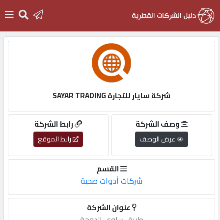
الرئيسية
دخول
شركة سايار للتجارة SAYAR TRADING
التسجيل
وصف الشركة
رابط الشركة
عرض الوصف
رابط الموقع
English
القسم
شركات أدوات صحية
أضف
عنوان الشركة
اعلانك
طريق,سلوى,الدوحة