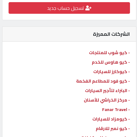
تسجيل حساب جديد
كيو
كارز
الشركات المميزة
كيو
ماركت
- كيو شوب للمنتجات
- كيو هاوس للخدم
الدليل
القطري
- كيوكارز للسيارات
- كيو فود للمطاعم الفخمة
- البتراء لتأجير السيارات
POWERED
BY
- مركز الخراشي للأسنان
QHOST
- Fanar Travel
- كيومزاد للسيارات
- كيو نمبر للارقام