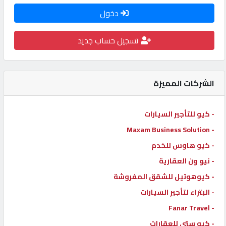
دخول
كيو
كارز
تسجيل حساب جديد
كيو
ماركت
الشركات المميزة
الدليل
- كيو للتأجير السيارات
القطري
- Maxam Business Solution
- كيو هاوس للخدم
POWERED
- نيو ون العقارية
BY
QHOST
- كيوهوتيل للشقق المفروشة
- البتراء لتأجير السيارات
- Fanar Travel
- كيو ستي للعقارات