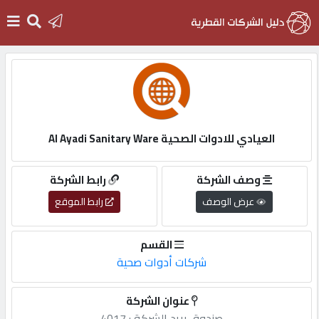
الرئيسية
دخول
العيادي للادوات الصحية Al Ayadi Sanitary Ware
التسجيل
وصف الشركة
رابط الشركة
عرض الوصف
رابط الموقع
English
القسم
شركات أدوات صحية
أضف
عنوان الشركة
اعلانك
صندوق,بريد,الشركة,: 4017