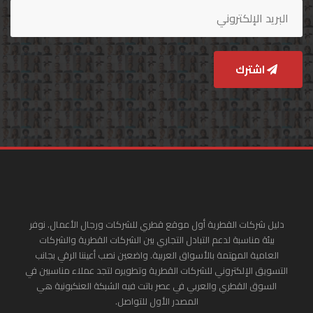
اشترك
دليل شركات القطرية أول موقع قطري للشركات ورجال الأعمال. نوفر
بيئة مناسبة لدعم التبادل التجاري بين الشركات القطرية والشركات
العامية المهتمة بالأسواق العربية. واضعين نصب أعيننا الرقي بجانب
التسويق الإلكتروني للشركات القطرية وتطويره لتجد عملاء مناسبين في
السوق القطري والعربي في عصر باتت فيه الشبكة العنكبونية هي
المصدر الأول للتواصل.