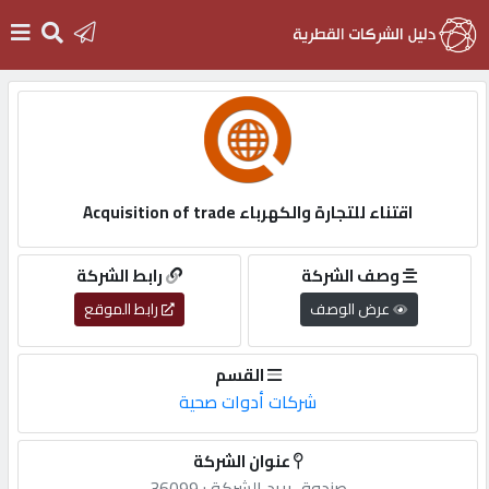
الرئيسية
دخول
اقتناء للتجارة والكهرباء Acquisition of trade
التسجيل
وصف الشركة
رابط الشركة
عرض الوصف
رابط الموقع
English
القسم
شركات أدوات صحية
أضف
عنوان الشركة
اعلانك
صندوق,بريد,الشركة,: 36099