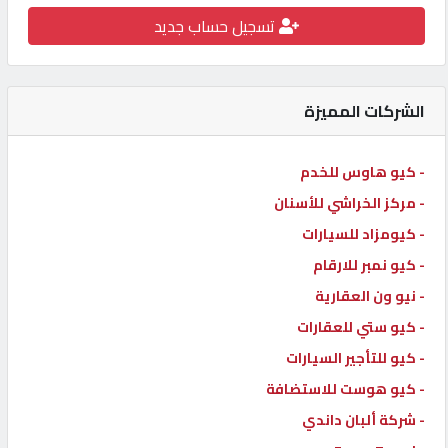
تسجيل حساب جديد
كيو
كارز
الشركات المميزة
كيو
ماركت
- كيو هاوس للخدم
- مركز الخراشي للأسنان
الدليل
القطري
- كيومزاد للسيارات
- كيو نمبر للارقام
- نيو ون العقارية
POWERED
BY
- كيو ستي للعقارات
QHOST
- كيو للتأجير السيارات
- كيو هوست للاستضافة
- شركة ألبان داندي