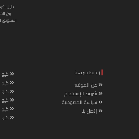
دليل شرك
بين الش
التسويق ا
روابط سريعة
كيو س
كيو ك
عن الموقع
كيو 
شروط الإستخدام
كيو س
سياسة الخصوصية
كيو م
إتصل بنا
كيو ص