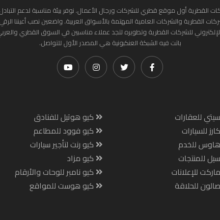
ات القطرية أول موقع قطري للشركات ورجال الأعمال. نوفر بيئة مناسبة لدعم التبادل 
ركات القطرية والشركات العامية المهتمة بالأسواق العربية. واضعين نصب أعيننا الرقي
لإلكتروني للشركات القطرية وتطويره لتجد عملاء مناسبين في السوق القطري والعرب
باتت فيه الشبكة العنكبونية هي المصدر الأول للتواصل.
يتي للعقارات
كيو هوتيل للفنادق
ارز للسيارات
كيو فوود للمطاعم
هاوس للخدم
كيو رنت لتأجير سيارات
يل للمنتجات
كيو مزاد
اركت للإعلانات
كيو نامبر للوحات والأرقام
الون للحلاقة
كيو هوست للمواقع