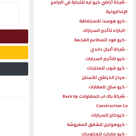
- شركة أراضي كيو ايه للتجارة في البرامج
إتصل
الإلكترونية
بنا
- كيو هوست للاستضافة
- البتراء لتأجير السيارات
إعلانات
- كيو فود للمطاعم الفخمة
- شركة ألبان داندي
- كيو للتأجير السيارات
- كيو شوب للمنتجات
المنتدى
- مركز الخراشي للأسنان
- كيو ستي للعقارات
كيو
مزاد
- شركة باك اب للمقاولات Back Up
Construction Co
- كيوكارز للسيارات
كيو
نمبر
- كيوهوتيل للشقق المفروشة
- كيو ماركت للمنتوجات