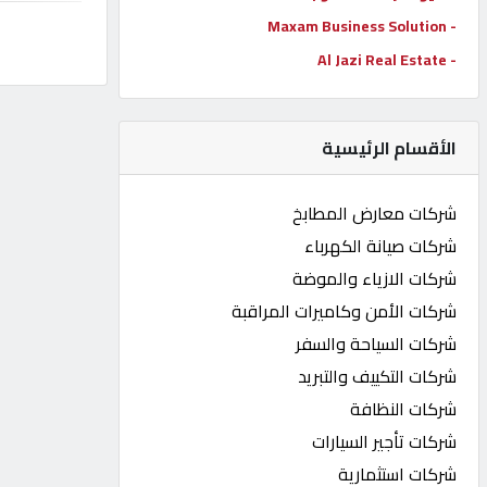
- Maxam Business Solution
كيو
كارز
- Al Jazi Real Estate
كيو
الأقسام الرئيسية
ماركت
شركات معارض المطابخ
الدليل
شركات صيانة الكهرباء
القطري
شركات الازياء والموضة
شركات الأمن وكاميرات المراقبة
POWERED
شركات السياحة والسفر
BY
QHOST
شركات التكييف والتبريد
شركات النظافة
شركات تأجير السيارات
شركات استثمارية