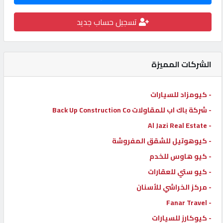
كيو
تسجيل حساب جديد
كارز
كيو
الشركات المميزة
ماركت
- كيومزاد للسيارات
الدليل
- شركة باك اب للمقاولات Back Up Construction Co
القطري
- Al Jazi Real Estate
- كيوهوتيل للشقق المفروشة
POWERED
- كيو هاوس للخدم
BY
QHOST
- كيو ستي للعقارات
- مركز الخراشي للأسنان
- Fanar Travel
- كيوكارز للسيارات