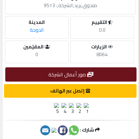
صندوق,بريد,الشركة,: 9513
مطلوب
التقييم
المدينة
0.0
الدوحة
طلب
اشتراك
الزيارات
المقيّمين
0
8064
الاحصائيات
صور أعمال الشركة
الأقسام
إتصل عبر الهاتف
شركات
مميزة
شارك :
إبحث