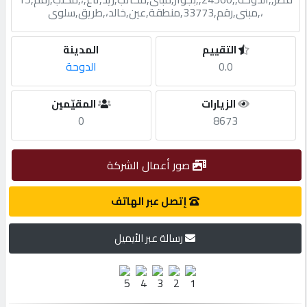
،,مبنى,رقم,33773,منطقة,عين,خالد،,طريق,سلوى
مطلوب
التقييم
المدينة
0.0
الدوحة
طلب
اشتراك
الزيارات
المقيّمين
0
8673
الاحصائيات
صور أعمال الشركة
الأقسام
إتصل عبر الهاتف
شركات
رسالة عبر الأيميل
مميزة
إبحث