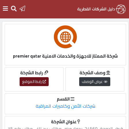
الرئيسية
دخول
شركة الممتاز للاجهزة والخدمات الامنية premier qatar
التسجيل
وصف الشركة
رابط الشركة
عرض الوصف
رابط الموقع
English
القسم
شركات الأمن وكاميرات المراقبة
أضف
عنوان الشركة
اعلانك
قطر,,الدوحة,,24560,,بجوار,مبنى,مكاتب,ريد,تاغ,،,مكتب,رقم,15