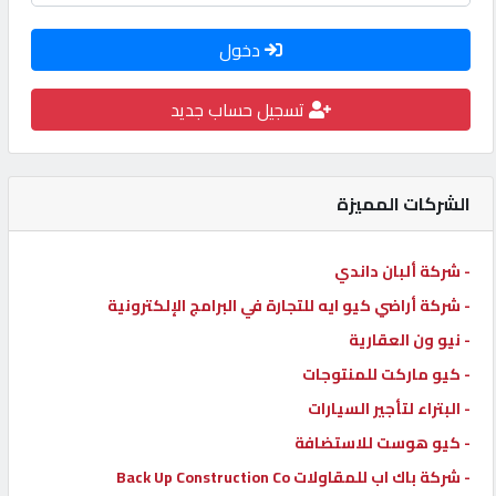
كيو
دخول
كارز
تسجيل حساب جديد
كيو
ماركت
الشركات المميزة
الدليل
القطري
- شركة ألبان داندي
- شركة أراضي كيو ايه للتجارة في البرامج الإلكترونية
POWERED
- نيو ون العقارية
BY
- كيو ماركت للمنتوجات
QHOST
- البتراء لتأجير السيارات
- كيو هوست للاستضافة
- شركة باك اب للمقاولات Back Up Construction Co