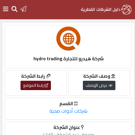
الرئيسية
دخول
شركة هيدرو للتجارة hydro trading
التسجيل
وصف الشركة
رابط الشركة
عرض الوصف
رابط الموقع
English
القسم
شركات أدوات صحية
أضف
عنوان الشركة
اعلانك
صندوق,بريد,الشركة,: 4219