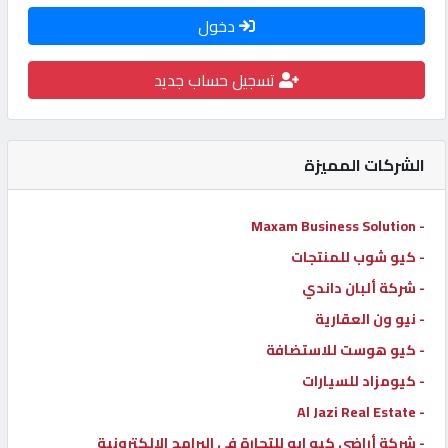
دخول
كيو
كارز
تسجيل حساب جديد
كيو
ماركت
الشركات المميزة
الدليل
- Maxam Business Solution
القطري
- كيو شوب للمنتجات
- شركة ألبان داندي
POWERED
- نيو ون العقارية
BY
QHOST
- كيو هوست للاستضافة
- كيومزاد للسيارات
- Al Jazi Real Estate
- شركة أراضي كيو ايه للتجارة في البرامج الإلكترونية