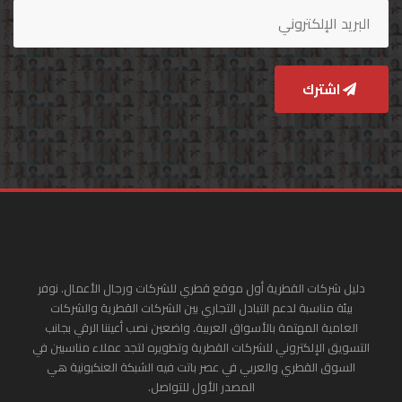
اشترك
دليل شركات القطرية أول موقع قطري للشركات ورجال الأعمال. نوفر
بيئة مناسبة لدعم التبادل التجاري بين الشركات القطرية والشركات
العامية المهتمة بالأسواق العربية. واضعين نصب أعيننا الرقي بجانب
التسويق الإلكتروني للشركات القطرية وتطويره لتجد عملاء مناسبين في
السوق القطري والعربي في عصر باتت فيه الشبكة العنكبونية هي
المصدر الأول للتواصل.