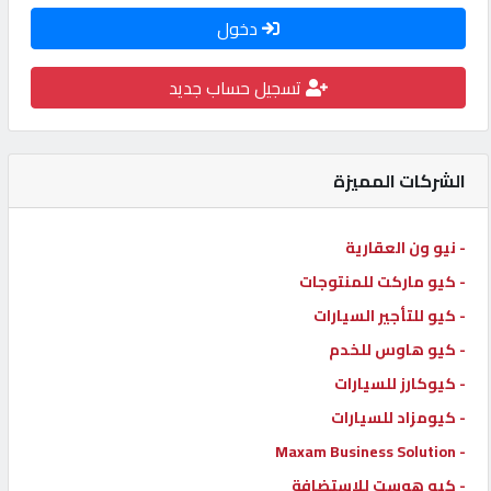
دخول
كيو
كارز
تسجيل حساب جديد
كيو
ماركت
الشركات المميزة
الدليل
- نيو ون العقارية
القطري
- كيو ماركت للمنتوجات
- كيو للتأجير السيارات
POWERED
- كيو هاوس للخدم
BY
QHOST
- كيوكارز للسيارات
- كيومزاد للسيارات
- Maxam Business Solution
- كيو هوست للاستضافة