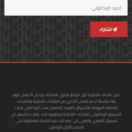
اشترك
دليل شركات القطرية أول موقع قطري للشركات ورجال الأعمال. نوفر
بيئة مناسبة لدعم التبادل التجاري بين الشركات القطرية والشركات
العامية المهتمة بالأسواق العربية. واضعين نصب أعيننا الرقي بجانب
التسويق الإلكتروني للشركات القطرية وتطويره لتجد عملاء مناسبين في
السوق القطري والعربي في عصر باتت فيه الشبكة العنكبونية هي
المصدر الأول للتواصل.