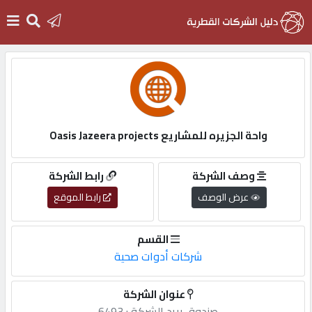
الرئيسية
دخول
واحة الجزيره للمشاريع Oasis Jazeera projects
التسجيل
وصف الشركة
رابط الشركة
عرض الوصف
رابط الموقع
English
القسم
شركات أدوات صحية
أضف
عنوان الشركة
اعلانك
صندوق,بريد,الشركة,: 6493