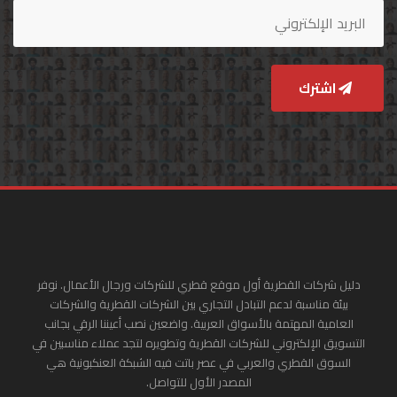
اشترك
دليل شركات القطرية أول موقع قطري للشركات ورجال الأعمال. نوفر
بيئة مناسبة لدعم التبادل التجاري بين الشركات القطرية والشركات
العامية المهتمة بالأسواق العربية. واضعين نصب أعيننا الرقي بجانب
التسويق الإلكتروني للشركات القطرية وتطويره لتجد عملاء مناسبين في
السوق القطري والعربي في عصر باتت فيه الشبكة العنكبونية هي
المصدر الأول للتواصل.