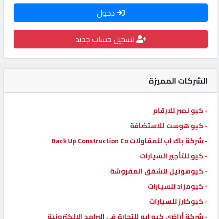
دخول
كيو
كارز
تسجيل حساب جديد
كيو
ماركت
الشركات المميزة
الدليل
- كيو نمبر للارقام
القطري
- كيو هوست للاستضافة
- شركة باك اب للمقاولات Back Up Construction Co
POWERED
- كيو للتأجير السيارات
BY
QHOST
- كيوهوتيل للشقق المفروشة
- كيومزاد للسيارات
- كيوكارز للسيارات
- شركة أراضي كيو ايه للتجارة في البرامج الإلكترونية