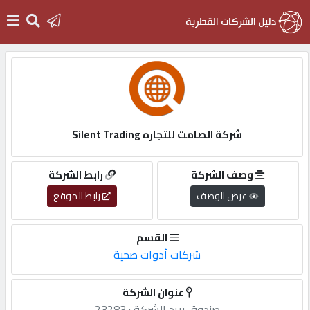
الرئيسية
دخول
شركة الصامت للتجاره Silent Trading
التسجيل
وصف الشركة
رابط الشركة
عرض الوصف
رابط الموقع
English
القسم
شركات أدوات صحية
أضف
عنوان الشركة
اعلانك
صندوق,بريد,الشركة,: 23283