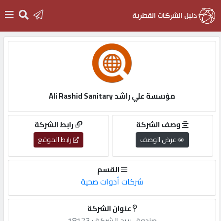
الرئيسية
دخول
مؤسسة علي راشد Ali Rashid Sanitary
التسجيل
وصف الشركة
رابط الشركة
عرض الوصف
رابط الموقع
English
القسم
شركات أدوات صحية
أضف
عنوان الشركة
اعلانك
صندوق,بريد,الشركة,: 18173