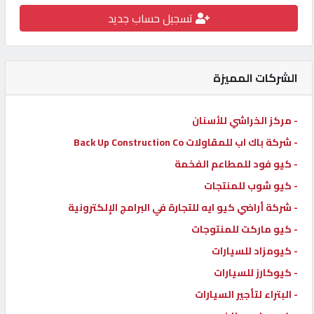
تسجيل حساب جديد
كيو
كارز
الشركات المميزة
كيو
ماركت
- مركز الخراشي للأسنان
- شركة باك اب للمقاولات Back Up Construction Co
الدليل
القطري
- كيو فود للمطاعم الفخمة
- كيو شوب للمنتجات
- شركة أراضي كيو ايه للتجارة في البرامج الإلكترونية
POWERED
BY
- كيو ماركت للمنتوجات
QHOST
- كيومزاد للسيارات
- كيوكارز للسيارات
- البتراء لتأجير السيارات