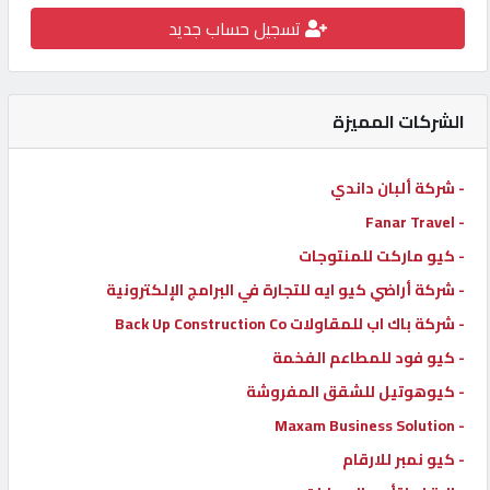
تسجيل حساب جديد
كيو
كارز
الشركات المميزة
كيو
ماركت
- شركة ألبان داندي
- Fanar Travel
الدليل
القطري
- كيو ماركت للمنتوجات
- شركة أراضي كيو ايه للتجارة في البرامج الإلكترونية
- شركة باك اب للمقاولات Back Up Construction Co
POWERED
BY
- كيو فود للمطاعم الفخمة
QHOST
- كيوهوتيل للشقق المفروشة
- Maxam Business Solution
- كيو نمبر للارقام