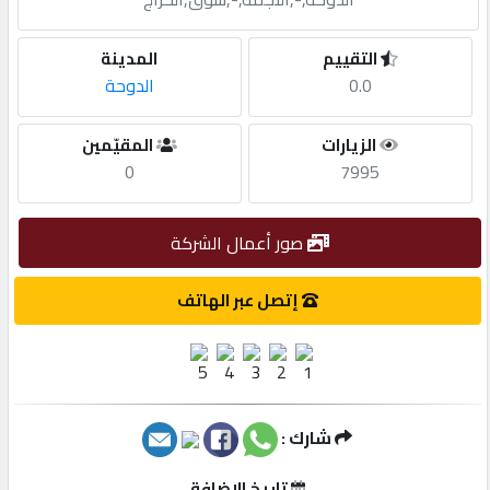
مطلوب
التقييم
المدينة
0.0
الدوحة
طلب
الزيارات
المقيّمين
اشتراك
0
7995
الاحصائيات
صور أعمال الشركة
الأقسام
إتصل عبر الهاتف
شركات
مميزة
شارك :
إبحث
تاريخ الإضافة