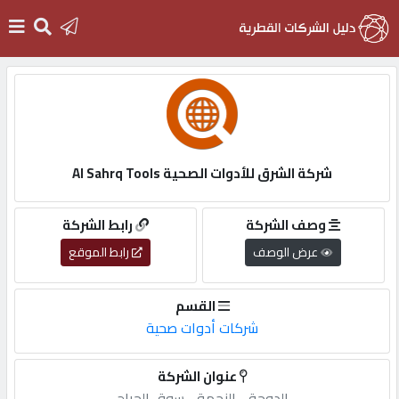
الرئيسية
دخول
شركة الشرق للأدوات الصحية Al Sahrq Tools
التسجيل
وصف الشركة
رابط الشركة
عرض الوصف
رابط الموقع
English
القسم
شركات أدوات صحية
أضف
عنوان الشركة
اعلانك
الدوحة,-,النجمة,-,سوق,الحراج