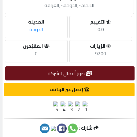
الاتحاد,-,الدوحة,-,الغرافة
مطلوب
التقييم
المدينة
0.0
الدوحة
طلب
اشتراك
الزيارات
المقيّمين
0
9200
الاحصائيات
صور أعمال الشركة
الأقسام
إتصل عبر الهاتف
شركات
مميزة
شارك :
إبحث