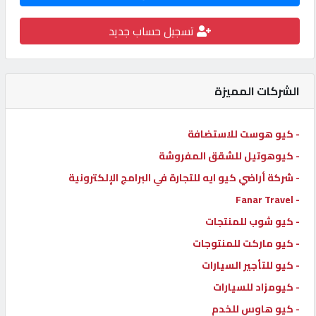
كيو
تسجيل حساب جديد
كارز
كيو
الشركات المميزة
ماركت
- كيو هوست للاستضافة
الدليل
- كيوهوتيل للشقق المفروشة
القطري
- شركة أراضي كيو ايه للتجارة في البرامج الإلكترونية
- Fanar Travel
POWERED
- كيو شوب للمنتجات
BY
QHOST
- كيو ماركت للمنتوجات
- كيو للتأجير السيارات
- كيومزاد للسيارات
- كيو هاوس للخدم