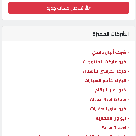
تسجيل حساب جديد
كيو
كارز
الشركات المميزة
كيو
ماركت
- شركة ألبان داندي
- كيو ماركت للمنتوجات
الدليل
القطري
- مركز الخراشي للأسنان
- البتراء لتأجير السيارات
- كيو نمبر للارقام
POWERED
BY
- Al Jazi Real Estate
QHOST
- كيو ستي للعقارات
- نيو ون العقارية
- Fanar Travel