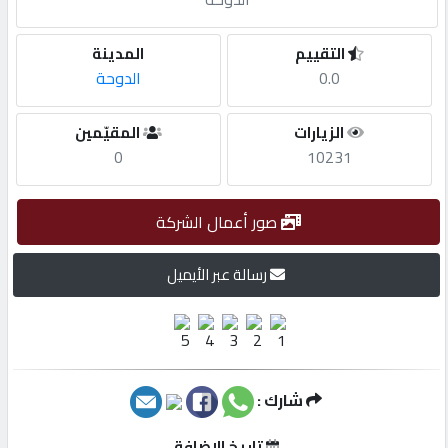
مطلوب
التقييم
المدينة
0.0
الدوحة
طلب
الزيارات
المقيّمين
اشتراك
0
10231
الاحصائيات
صور أعمال الشركة
الأقسام
رسالة عبر الأيميل
شركات
مميزة
شارك :
إبحث
تاريخ الإضافة