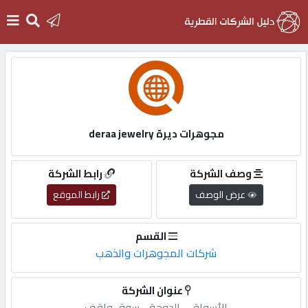
الرئيسية
دخول
مجوهرات ديرة deraa jewelry
التسجيل
وصف الشركة
رابط الشركة
عرض الوصف
رابط الموقع
English
القسم
شركات المجوهرات والذهب
أضف
عنوان الشركة
اعلانك
الأسواق,-,الدوحة,-,سوق,واقف