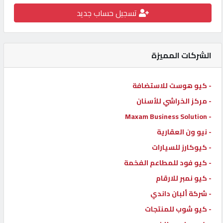
تسجيل حساب جديد
كيو
كارز
الشركات المميزة
كيو
ماركت
- كيو هوست للاستضافة
- مركز الخراشي للأسنان
الدليل
القطري
- Maxam Business Solution
- نيو ون العقارية
- كيوكارز للسيارات
POWERED
BY
- كيو فود للمطاعم الفخمة
QHOST
- كيو نمبر للارقام
- شركة ألبان داندي
- كيو شوب للمنتجات