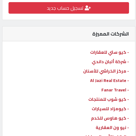
تسجيل حساب جديد
كيو
كارز
الشركات المميزة
كيو
ماركت
- كيو ستي للعقارات
- شركة ألبان داندي
الدليل
القطري
- مركز الخراشي للأسنان
- Al Jazi Real Estate
- Fanar Travel
POWERED
BY
- كيو شوب للمنتجات
QHOST
- كيومزاد للسيارات
- كيو هاوس للخدم
- نيو ون العقارية