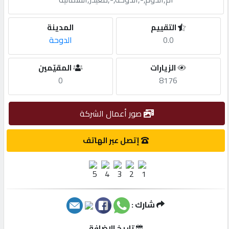
مطلوب
التقييم
المدينة
0.0
الدوحة
طلب
الزيارات
المقيّمين
اشتراك
0
8176
الاحصائيات
صور أعمال الشركة
الأقسام
إتصل عبر الهاتف
شركات
مميزة
شارك :
إبحث
تاريخ الإضافة