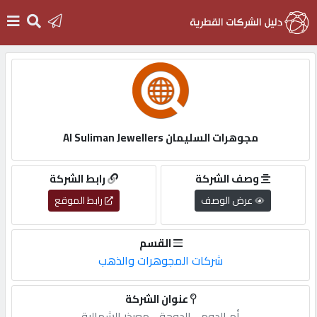
الرئيسية
دخول
مجوهرات السليمان Al Suliman Jewellers
التسجيل
وصف الشركة
رابط الشركة
عرض الوصف
رابط الموقع
English
القسم
شركات المجوهرات والذهب
أضف
عنوان الشركة
اعلانك
أم,الدوم,-,الدوحة,-,معيذر,الشمالية