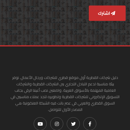
اشترك
دليل شركات القطرية أول موقع قطري للشركات ورجال الأعمال. نوفر
بيئة مناسبة لدعم التبادل التجاري بين الشركات القطرية والشركات
العامية المهتمة بالأسواق العربية. واضعين نصب أعيننا الرقي بجانب
التسويق الإلكتروني للشركات القطرية وتطويره لتجد عملاء مناسبين في
السوق القطري والعربي في عصر باتت فيه الشبكة العنكبونية هي
المصدر الأول للتواصل.