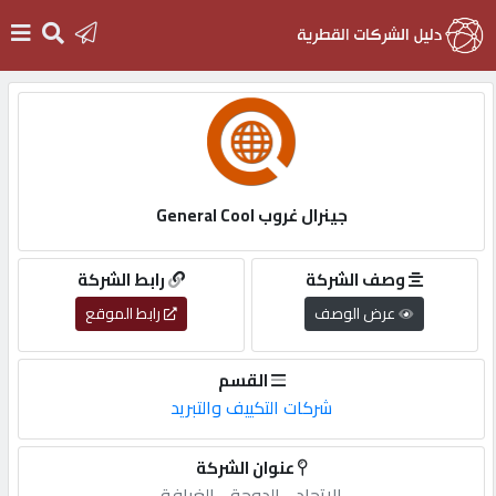
الرئيسية
دخول
جينرال غروب General Cool
التسجيل
وصف الشركة
رابط الشركة
عرض الوصف
رابط الموقع
English
القسم
شركات التكييف والتبريد
أضف
عنوان الشركة
اعلانك
الاتحاد,-,الدوحة,-,الغرافة