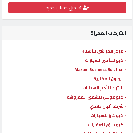
تسجيل حساب جديد
كيو
كارز
الشركات المميزة
كيو
ماركت
- مركز الخراشي للأسنان
- كيو للتأجير السيارات
الدليل
القطري
- Maxam Business Solution
- نيو ون العقارية
- البتراء لتأجير السيارات
POWERED
BY
- كيوهوتيل للشقق المفروشة
QHOST
- شركة ألبان داندي
- كيوكارز للسيارات
- كيو ستي للعقارات