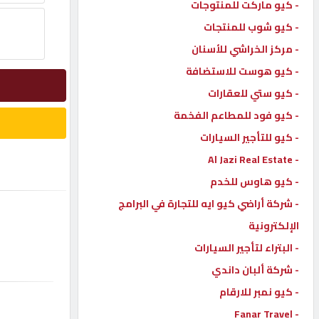
- كيو ماركت للمنتوجات
إتصل
- كيو شوب للمنتجات
بنا
- مركز الخراشي للأسنان
- كيو هوست للاستضافة
إعلانات
- كيو ستي للعقارات
- كيو فود للمطاعم الفخمة
- كيو للتأجير السيارات
- Al Jazi Real Estate
المنتدى
- كيو هاوس للخدم
- شركة أراضي كيو ايه للتجارة في البرامج
كيو
مزاد
الإلكترونية
- البتراء لتأجير السيارات
- شركة ألبان داندي
كيو
نمبر
- كيو نمبر للارقام
- Fanar Travel