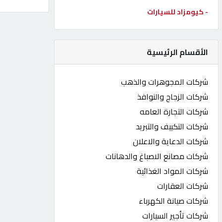
- كيومزاد للسيارات
كيو
كارز
الأقسام الرئيسية
كيو
ماركت
شركات المجوهرات والذهب
شركات الزجاج والنوافذ
الدليل
شركات التجارة العامه
القطري
شركات التكييف والتبريد
شركات الدعاية والاعلان
POWERED
شركات مصانع الاصباغ والدهانات
BY
QHOST
شركات المواد الغذائية
شركات العقارات
شركات صيانة الكهرباء
شركات تأجير السيارات