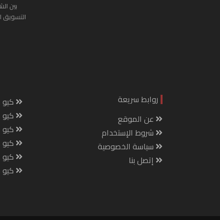
بين الش
التسويق ا
روابط سريعة
كيو س
كيو ك
عن الموقع
كيو 
شروط الإستخدام
كيو س
سياسة الخصوصية
كيو م
إتصل بنا
كيو ص