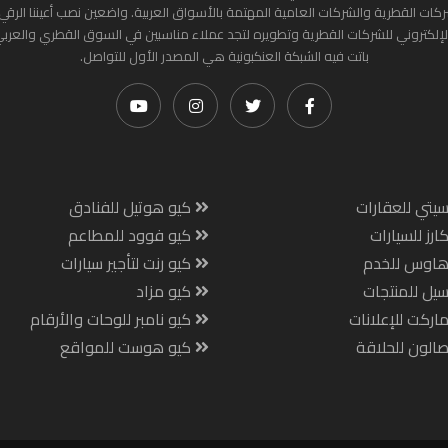
ركات القطرية والشركات العامية المهتمة بالأسواق العربية. واضعين نصب أعيننا الرقي
لإلكتروني للشركات القطرية وتطويره لتجد عملاء مناسبين في السوق القطري والعرب
باتت فيه الشبكة العنكبونية هي المصدر الأول للتواصل.
يتي للعقارات
كيو هوتيل للفنادق
ارز للسيارات
كيو فوود للمطاعم
هاوس للخدم
كيو رنت لتأجير سيارات
يل للمنتجات
كيو مزاد
اركت للإعلانات
كيو نامبر للوحات والأرقام
الون للحلاقة
كيو هوست للمواقع