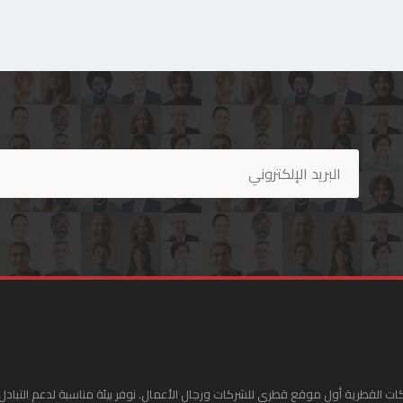
ات القطرية أول موقع قطري للشركات ورجال الأعمال. نوفر بيئة مناسبة لدعم التبادل 