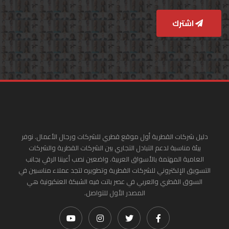
اشترك
دليل شركات القطرية أول موقع قطري للشركات ورجال الأعمال. نوفر
بيئة مناسبة لدعم التبادل التجاري بين الشركات القطرية والشركات
العامية المهتمة بالأسواق العربية. واضعين نصب أعيننا الرقي بجانب
التسويق الإلكتروني للشركات القطرية وتطويره لتجد عملاء مناسبين في
السوق القطري والعربي في عصر باتت فيه الشبكة العنكبونية هي
المصدر الأول للتواصل.