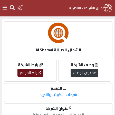
الرئيسية
دخول
الشمال للصيانة Al Shamal
التسجيل
وصف الشركة
رابط الشركة
عرض الوصف
رابط الموقع
English
القسم
شركات التكييف والتبريد
أضف
عنوان الشركة
اعلانك
الخريطيات,-,الدوحة,-,ناصر,عطية