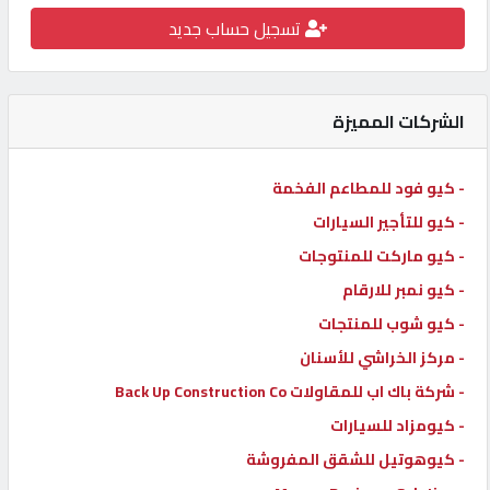
تسجيل حساب جديد
كيو
كارز
الشركات المميزة
كيو
ماركت
- كيو فود للمطاعم الفخمة
- كيو للتأجير السيارات
الدليل
القطري
- كيو ماركت للمنتوجات
- كيو نمبر للارقام
- كيو شوب للمنتجات
POWERED
BY
- مركز الخراشي للأسنان
QHOST
- شركة باك اب للمقاولات Back Up Construction Co
- كيومزاد للسيارات
- كيوهوتيل للشقق المفروشة