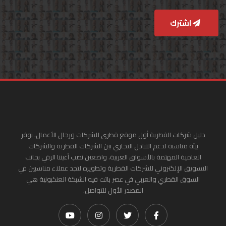
اشترك
دليل شركات القطرية أول موقع قطري للشركات ورجال الأعمال. نوفر
بيئة مناسبة لدعم التبادل التجاري بين الشركات القطرية والشركات
العامية المهتمة بالأسواق العربية. واضعين نصب أعيننا الرقي بجانب
التسويق الإلكتروني للشركات القطرية وتطويره لتجد عملاء مناسبين في
السوق القطري والعربي في عصر باتت فيه الشبكة العنكبونية هي
المصدر الأول للتواصل.