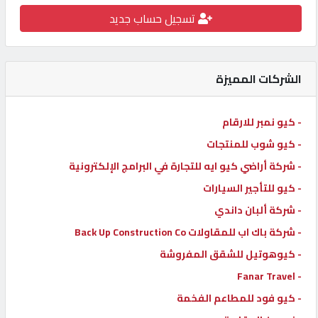
تسجيل حساب جديد
كيو
كارز
الشركات المميزة
كيو
ماركت
- كيو نمبر للارقام
- كيو شوب للمنتجات
الدليل
القطري
- شركة أراضي كيو ايه للتجارة في البرامج الإلكترونية
- كيو للتأجير السيارات
- شركة ألبان داندي
POWERED
BY
- شركة باك اب للمقاولات Back Up Construction Co
QHOST
- كيوهوتيل للشقق المفروشة
- Fanar Travel
- كيو فود للمطاعم الفخمة