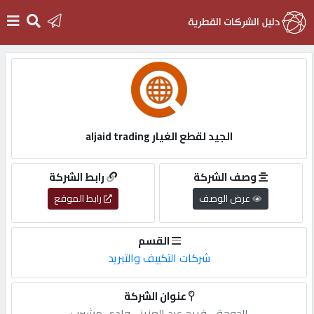
الرئيسية
دخول
الجيد لقطع الغيار aljaid trading
التسجيل
وصف الشركة
رابط الشركة
عرض الوصف
رابط الموقع
English
القسم
شركات التكييف والتبريد
أضف
عنوان الشركة
اعلانك
الدوحة,-,فريج,عبد,العزيز,-,وادي,مشيرب