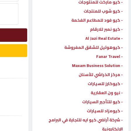
- كيو ماركت للمنتوجات
إتصل
- كيو شوب للمنتجات
بنا
- كيو فود للمطاعم الفخمة
- كيو نمبر للارقام
إعلانات
- Al Jazi Real Estate
- كيوهوتيل للشقق المفروشة
- Fanar Travel
- Maxam Business Solution
المنتدى
- مركز الخراشي للأسنان
- كيوكارز للسيارات
كيو
مزاد
- نيو ون العقارية
- كيو للتأجير السيارات
- كيومزاد للسيارات
كيو
نمبر
- شركة أراضي كيو ايه للتجارة في البرامج
الإلكترونية