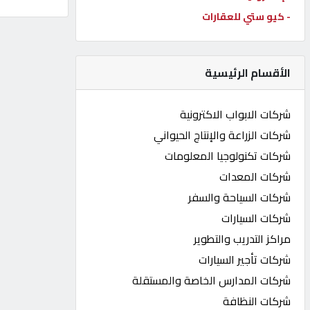
- كيو ستي للعقارات
كيو
كارز
الأقسام الرئيسية
كيو
ماركت
شركات الابواب الاكترونية
شركات الزراعة والإنتاج الحيواني
الدليل
شركات تكنولوجيا المعلومات
القطري
شركات المعدات
شركات السياحة والسفر
POWERED
شركات السيارات
BY
QHOST
مراكز التدريب والتطوير
شركات تأجير السيارات
شركات المدارس الخاصة والمستقلة
شركات النظافة