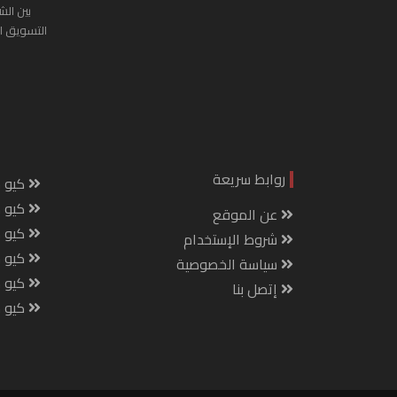
بين الش
التسويق ا
روابط سريعة
كيو س
كيو ك
عن الموقع
كيو 
شروط الإستخدام
كيو س
سياسة الخصوصية
كيو م
إتصل بنا
كيو ص