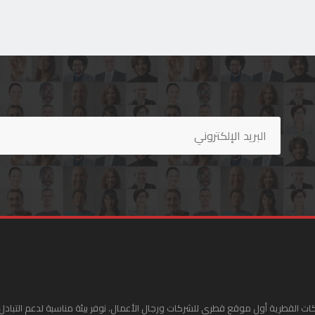
ات القطرية أول موقع قطري للشركات ورجال الأعمال. نوفر بيئة مناسبة لدعم التبادل 