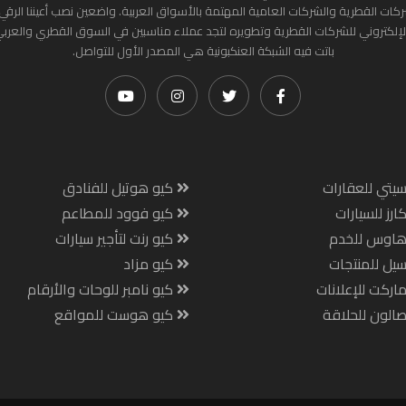
ركات القطرية والشركات العامية المهتمة بالأسواق العربية. واضعين نصب أعيننا الرقي
لإلكتروني للشركات القطرية وتطويره لتجد عملاء مناسبين في السوق القطري والعرب
باتت فيه الشبكة العنكبونية هي المصدر الأول للتواصل.
يتي للعقارات
كيو هوتيل للفنادق
ارز للسيارات
كيو فوود للمطاعم
هاوس للخدم
كيو رنت لتأجير سيارات
يل للمنتجات
كيو مزاد
اركت للإعلانات
كيو نامبر للوحات والأرقام
الون للحلاقة
كيو هوست للمواقع