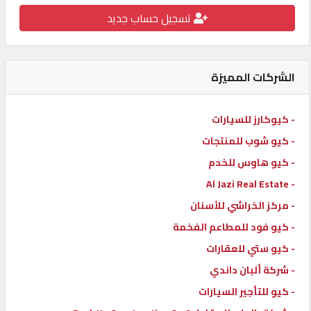
تسجيل حساب جديد
كيو
كارز
الشركات المميزة
كيو
ماركت
- كيوكارز للسيارات
- كيو شوب للمنتجات
الدليل
القطري
- كيو هاوس للخدم
- Al Jazi Real Estate
- مركز الخراشي للأسنان
POWERED
BY
- كيو فود للمطاعم الفخمة
QHOST
- كيو ستي للعقارات
- شركة ألبان داندي
- كيو للتأجير السيارات