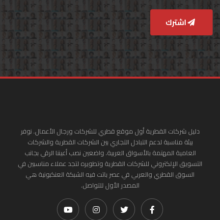
اشترك
دليل شركات القطرية أول موقع قطري للشركات ورجال الأعمال. نوفر
بيئة مناسبة لدعم التبادل التجاري بين الشركات القطرية والشركات
العامية المهتمة بالأسواق العربية. واضعين نصب أعيننا الرقي بجانب
التسويق الإلكتروني للشركات القطرية وتطويره لتجد عملاء مناسبين في
السوق القطري والعربي في عصر باتت فيه الشبكة العنكبونية هي
المصدر الأول للتواصل.