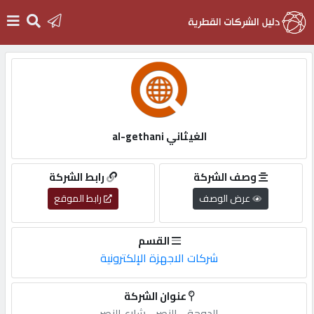
الرئيسية
دخول
الغيثاني al-gethani
التسجيل
وصف الشركة
رابط الشركة
عرض الوصف
رابط الموقع
English
القسم
شركات الاجهزة الإلكترونية
أضف
عنوان الشركة
اعلانك
الدوحة,-,النصر,-,شارع,النصر