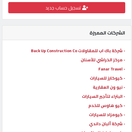
تسجيل حساب جديد
كيو
كارز
الشركات المميزة
كيو
ماركت
- شركة باك اب للمقاولات Back Up Construction Co
- مركز الخراشي للأسنان
الدليل
القطري
- Fanar Travel
- كيوكارز للسيارات
- نيو ون العقارية
POWERED
BY
- البتراء لتأجير السيارات
QHOST
- كيو هاوس للخدم
- كيومزاد للسيارات
- شركة ألبان داندي