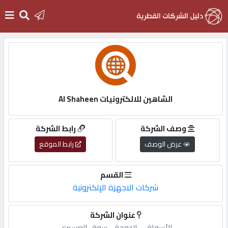
الرئيسية
دخول
الشاهين للالكترونيات Al Shaheen
التسجيل
وصف الشركة
رابط الشركة
عرض الوصف
رابط الموقع
English
القسم
شركات الاجهزة الإلكترونية
أضف
عنوان الشركة
اعلانك
الأسواق,-,الدوحة,-,سوق,العسيري