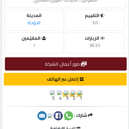
مطلوب
التقييم
المدينة
3.0
الدوحة
طلب
الزيارات
المقيّمين
اشتراك
1
9633
الاحصائيات
صور أعمال الشركة
الأقسام
إتصل عبر الهاتف
شركات
مميزة
شارك :
إبحث
تاريخ الإضافة