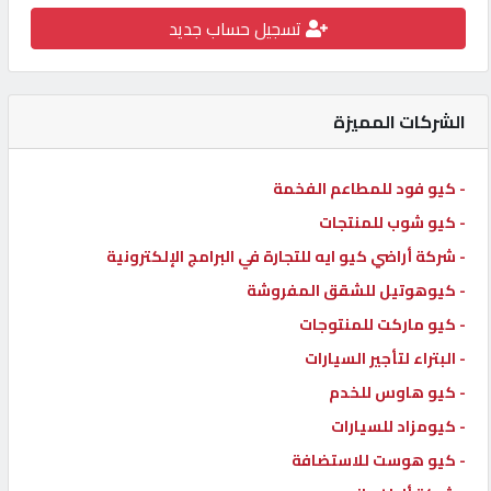
تسجيل حساب جديد
كيو
كارز
الشركات المميزة
كيو
ماركت
- كيو فود للمطاعم الفخمة
- كيو شوب للمنتجات
الدليل
القطري
- شركة أراضي كيو ايه للتجارة في البرامج الإلكترونية
- كيوهوتيل للشقق المفروشة
- كيو ماركت للمنتوجات
POWERED
BY
- البتراء لتأجير السيارات
QHOST
- كيو هاوس للخدم
- كيومزاد للسيارات
- كيو هوست للاستضافة