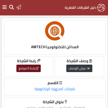
الرئيسية
دخول
المدائن للتكنولوجيا AMTECH
التسجيل
وصف الشركة
رابط الشركة
عرض الوصف
رابط الموقع
English
القسم
شركات الاجهزة الإلكترونية
أضف
عنوان الشركة
اعلانك
الدوحة,-,المشيرب,-,شارع,وادي,مشيرب