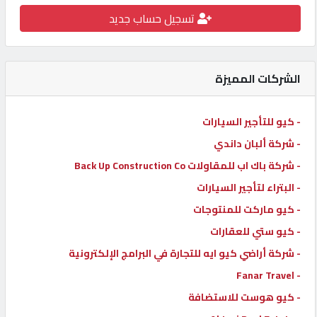
تسجيل حساب جديد
كيو
كارز
الشركات المميزة
كيو
ماركت
- كيو للتأجير السيارات
- شركة ألبان داندي
الدليل
القطري
- شركة باك اب للمقاولات Back Up Construction Co
- البتراء لتأجير السيارات
- كيو ماركت للمنتوجات
POWERED
BY
- كيو ستي للعقارات
QHOST
- شركة أراضي كيو ايه للتجارة في البرامج الإلكترونية
- Fanar Travel
- كيو هوست للاستضافة