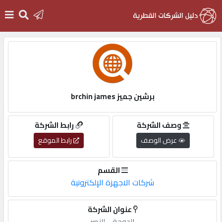
الرئيسية
دخول
برشين جميز brchin james
التسجيل
وصف الشركة
رابط الشركة
عرض الوصف
رابط الموقع
English
القسم
شركات الاجهزة الإلكترونية
أضف
عنوان الشركة
اعلانك
الدوحة,-,النصر