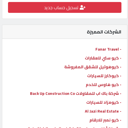
تسجيل حساب جديد
كيو
كارز
الشركات المميزة
كيو
ماركت
- Fanar Travel
- كيو ستي للعقارات
الدليل
القطري
- كيوهوتيل للشقق المفروشة
- كيوكارز للسيارات
- كيو هاوس للخدم
POWERED
BY
- شركة باك اب للمقاولات Back Up Construction Co
QHOST
- كيومزاد للسيارات
- Al Jazi Real Estate
- كيو نمبر للارقام