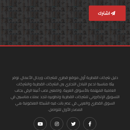
اشترك
دليل شركات القطرية أول موقع قطري للشركات ورجال الأعمال. نوفر
بيئة مناسبة لدعم التبادل التجاري بين الشركات القطرية والشركات
العامية المهتمة بالأسواق العربية. واضعين نصب أعيننا الرقي بجانب
التسويق الإلكتروني للشركات القطرية وتطويره لتجد عملاء مناسبين في
السوق القطري والعربي في عصر باتت فيه الشبكة العنكبونية هي
المصدر الأول للتواصل.