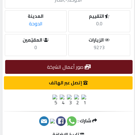
مطلوب
التقييم
المدينة
0.0
الدوحة
طلب
الزيارات
المقيّمين
اشتراك
0
9273
الاحصائيات
صور أعمال الشركة
الأقسام
إتصل عبر الهاتف
شركات
مميزة
شارك :
إبحث
تاريخ الإضافة