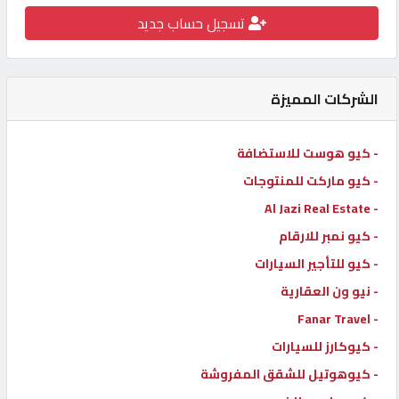
تسجيل حساب جديد
كيو
كارز
الشركات المميزة
كيو
ماركت
- كيو هوست للاستضافة
- كيو ماركت للمنتوجات
الدليل
القطري
- Al Jazi Real Estate
- كيو نمبر للارقام
- كيو للتأجير السيارات
POWERED
BY
- نيو ون العقارية
QHOST
- Fanar Travel
- كيوكارز للسيارات
- كيوهوتيل للشقق المفروشة