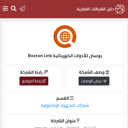
الرئيسية
دخول
بوستن للأدوات الكهربائية Boston Link
التسجيل
وصف الشركة
رابط الشركة
عرض الوصف
رابط الموقع
English
القسم
شركات الاجهزة الإلكترونية
أضف
عنوان الشركة
اعلانك
الجزيرة,-,الدوحة,-,فريج,بن,محمود