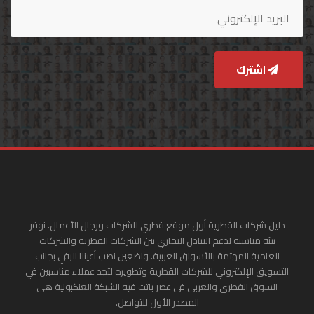
اشترك
دليل شركات القطرية أول موقع قطري للشركات ورجال الأعمال. نوفر
بيئة مناسبة لدعم التبادل التجاري بين الشركات القطرية والشركات
العامية المهتمة بالأسواق العربية. واضعين نصب أعيننا الرقي بجانب
التسويق الإلكتروني للشركات القطرية وتطويره لتجد عملاء مناسبين في
السوق القطري والعربي في عصر باتت فيه الشبكة العنكبونية هي
المصدر الأول للتواصل.