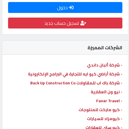
دخول
كيو
كارز
تسجيل حساب جديد
كيو
ماركت
الشركات المميزة
الدليل
- شركة ألبان داندي
القطري
- شركة أراضي كيو ايه للتجارة في البرامج الإلكترونية
- شركة باك اب للمقاولات Back Up Construction Co
POWERED
- نيو ون العقارية
BY
QHOST
- Fanar Travel
- كيو ماركت للمنتوجات
- كيومزاد للسيارات
- كيو ستي للعقارات