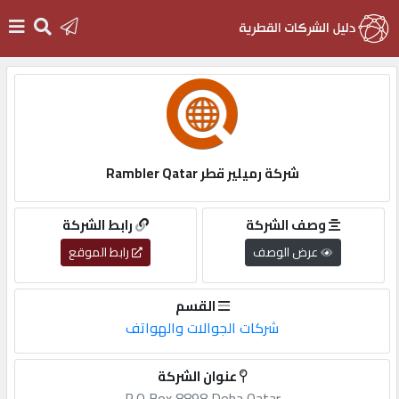
الرئيسية
دخول
شركة رميلير قطر Rambler Qatar
التسجيل
وصف الشركة
رابط الشركة
عرض الوصف
رابط الموقع
English
القسم
شركات الجوالات والهواتف
أضف
عنوان الشركة
اعلانك
P,O,Box,8898 Doha,Qatar