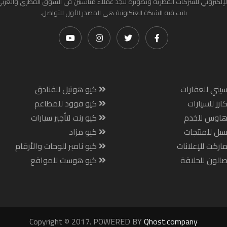
لإلكتروني للشركات القطرية وتطويره لتجد عملاء مناسبين في السوق القطري والعرب
باتت فيه الشبكة العنكبونية هي المصدر الأول للتواصل.
يتي للعقارات
كيو هوتيل للفنادق
ارز للسيارات
كيو فوود للمطاعم
هاوس للخدم
كيو رنت لتأجير سيارات
يل للمنتجات
كيو مزاد
اركت للإعلانات
كيو نامبر للوحات والأرقام
الون للحلاقة
كيو هوست للمواقع
Copyright © 2017. POWERED BY
Qhost.company