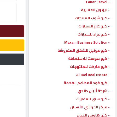
- Fanar Travel
إتصل
- نيو ون العقارية
بنا
- كيو شوب للمنتجات
- كيوكارز للسيارات
إعلانات
- كيومزاد للسيارات
- Maxam Business Solution
- كيوهوتيل للشقق المفروشة
- كيو هوست للاستضافة
المنتدى
- كيو ماركت للمنتوجات
- Al Jazi Real Estate
كيو
مزاد
- كيو فود للمطاعم الفخمة
- شركة ألبان داندي
- كيو ستي للعقارات
كيو
نمبر
- مركز الخراشي للأسنان
- كيو هاوس للخدم