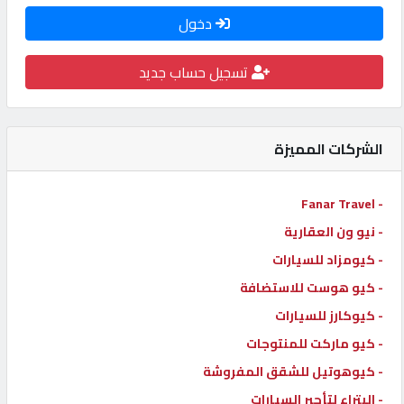
دخول
كيو
كارز
تسجيل حساب جديد
كيو
ماركت
الشركات المميزة
الدليل
- Fanar Travel
القطري
- نيو ون العقارية
- كيومزاد للسيارات
POWERED
- كيو هوست للاستضافة
BY
QHOST
- كيوكارز للسيارات
- كيو ماركت للمنتوجات
- كيوهوتيل للشقق المفروشة
- البتراء لتأجير السيارات