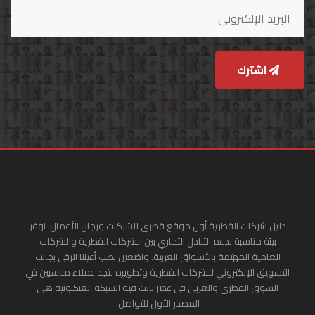
اشترك
دليل شركات القطرية أول موقع قطري للشركات ورجال الأعمال. نوفر
بيئة مناسبة لدعم التبادل التجاري بين الشركات القطرية والشركات
العامية المهتمة بالأسواق العربية. واضعين نصب أعيننا الرقي بجانب
التسويق الإلكتروني للشركات القطرية وتطويره لتجد عملاء مناسبين في
السوق القطري والعربي في عصر باتت فيه الشبكة العنكبونية هي
المصدر الأول للتواصل.