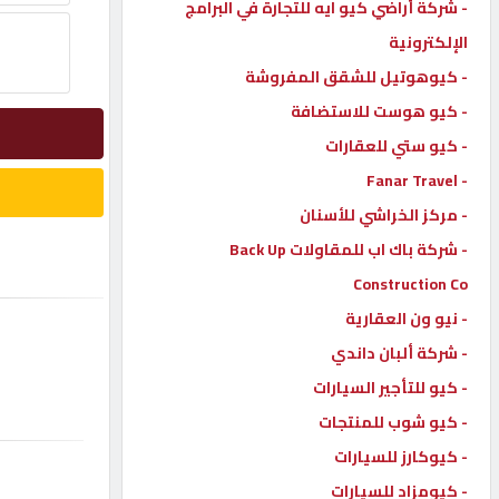
- شركة أراضي كيو ايه للتجارة في البرامج
إتصل
الإلكترونية
بنا
- كيوهوتيل للشقق المفروشة
- كيو هوست للاستضافة
إعلانات
- كيو ستي للعقارات
- Fanar Travel
- مركز الخراشي للأسنان
- شركة باك اب للمقاولات Back Up
المنتدى
Construction Co
- نيو ون العقارية
كيو
مزاد
- شركة ألبان داندي
- كيو للتأجير السيارات
- كيو شوب للمنتجات
كيو
نمبر
- كيوكارز للسيارات
- كيومزاد للسيارات