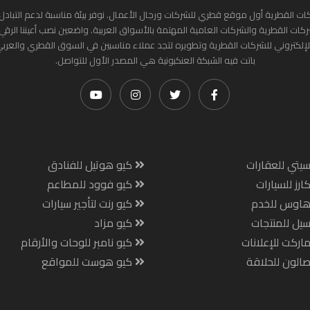
ات القطرية أول موقع قطري للشركات ورجال الأعمال. نوفر بيئة مناسبة لدعم التبادل 
ركات القطرية والشركات العامية المهتمة بالأسواق العربية. واضعين نصب أعيننا الرقي
لإلكتروني للشركات القطرية وتطويره لتجد عملاء مناسبين في السوق القطري والعرب
باتت فيه الشبكة العنكبونية هي المصدر الأول للتواصل.
يتي للعقارات
كيو هوتيل للفنادق
ارز للسيارات
كيو فوود للمطاعم
هاوس للخدم
كيو رنت لتأجير سيارات
يل للمنتجات
كيو مزاد
اركت للإعلانات
كيو نامبر للوحات والأرقام
الون للحلاقة
كيو هوست للمواقع