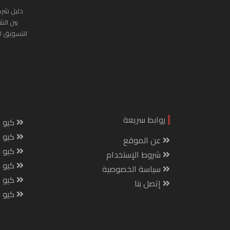
دليل شرك
بين الش
التسويق ا
روابط سريعة
كيو س
كيو ك
عن الموقع
كيو 
شروط الإستخدام
كيو س
سياسة الخصوصية
كيو م
إتصل بنا
كيو ص