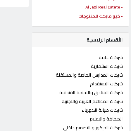
- Al Jazi Real Estate
كيو
كارز
- كيو ماركت للمنتوجات
كيو
الأقسام الرئيسية
ماركت
شركات عامة
الدليل
شركات استثمارية
القطري
شركات المدارس الخاصة والمستقلة
شركات الاستقدام
POWERED
شركات الفنادق والاجنحة الفندقية
BY
QHOST
شركات المطاعم العربية والاجنبية
شركات صيانة الكهرباء
الصحافة والاعلام
شركات الديكور و التصميم داخلي